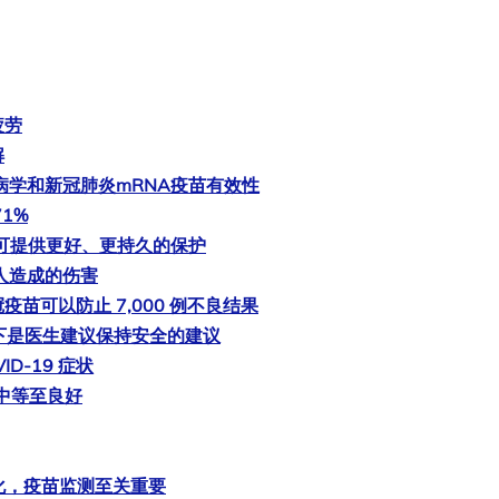
疲劳
解
病学和新冠肺炎mRNA疫苗有效性
1%
疫苗可提供更好、更持久的保护
人造成的伤害
疫苗可以防止 7,000 例不良结果
以下是医生建议保持安全的建议
ID-19 症状
力中等至良好
进化，疫苗监测至关重要