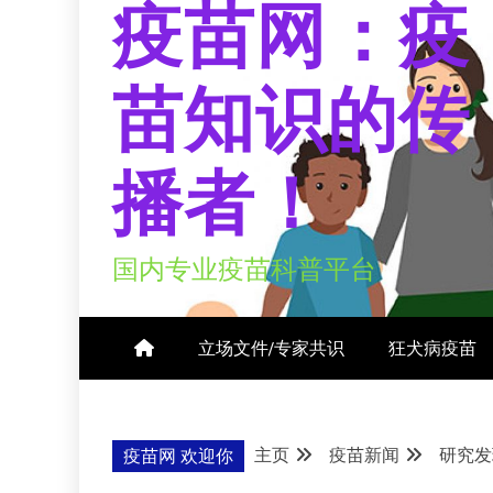
疫苗网：疫
苗知识的传
播者！
国内专业疫苗科普平台
立场文件/专家共识
狂犬病疫苗
主页
疫苗新闻
研究发
疫苗网 欢迎你