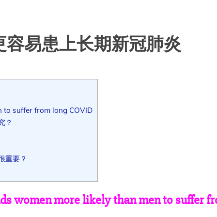
更容易患上长期新冠肺炎
 to suffer from long COVID
研究？
很重要？
nds women more likely than men to suffer f