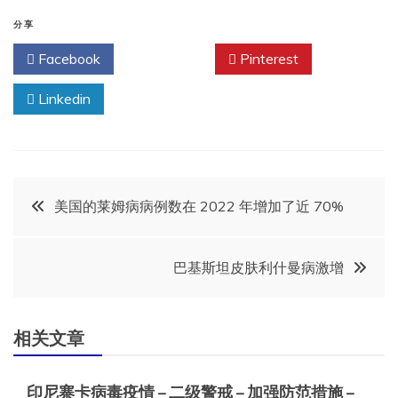
分享
Facebook
Twitter
Pinterest
Linkedin
文
美国的莱姆病病例数在 2022 年增加了近 70%
章
巴基斯坦皮肤利什曼病激增
导
航
相关文章
印尼寨卡病毒疫情 – 二级警戒 – 加强防范措施 –