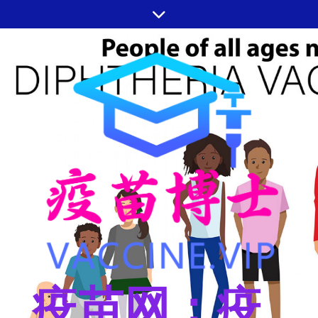
跳
至
内
容
疫苗网：疫