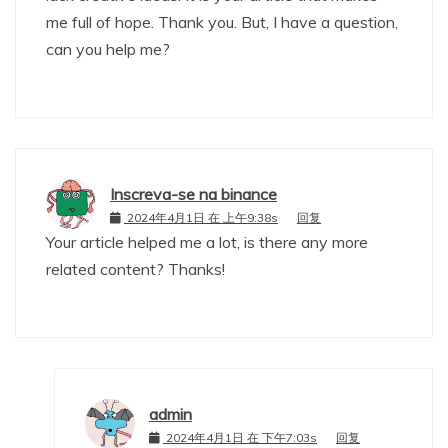
me full of hope. Thank you. But, I have a question,
can you help me?
Inscreva-se na binance
2024年4月1日 在 上午9:38s
回复
Your article helped me a lot, is there any more
related content? Thanks!
admin
2024年4月1日 在 下午7:03s
回复