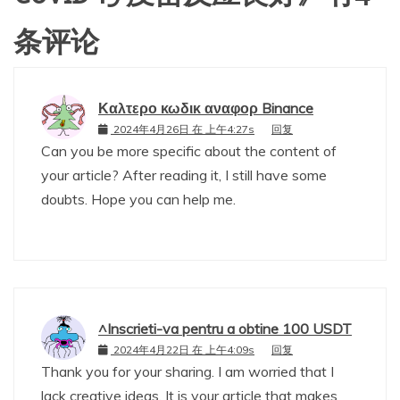
条评论
Καλτερο κωδικ αναφορ Binance
2024年4月26日 在 上午4:27s
回复
Can you be more specific about the content of
your article? After reading it, I still have some
doubts. Hope you can help me.
^Inscrieti-va pentru a obtine 100 USDT
2024年4月22日 在 上午4:09s
回复
Thank you for your sharing. I am worried that I
lack creative ideas. It is your article that makes