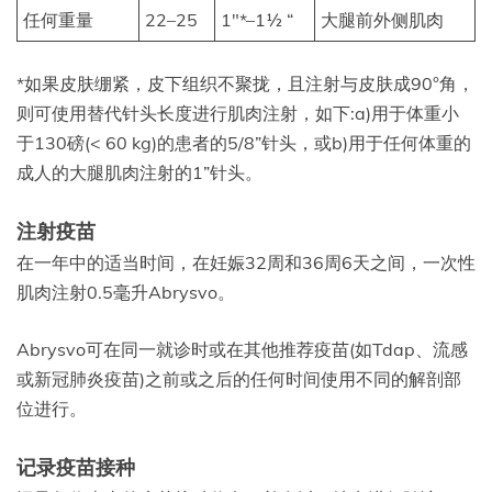
任何重量
22–25
1″*–1½ “
大腿前外侧肌肉
*如果皮肤绷紧，皮下组织不聚拢，且注射与皮肤成90°角，
则可使用替代针头长度进行肌肉注射，如下:a)用于体重小
于130磅(< 60 kg)的患者的5/8”针头，或b)用于任何体重的
成人的大腿肌肉注射的1”针头。
注射疫苗
在一年中的适当时间，在妊娠32周和36周6天之间，一次性
肌肉注射0.5毫升Abrysvo。
Abrysvo可在同一就诊时或在其他推荐疫苗(如Tdap、流感
或新冠肺炎疫苗)之前或之后的任何时间使用不同的解剖部
位进行。
记录疫苗接种