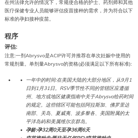
在州法律允许的情况下，常规使合格的护士、药剂师和其他
医疗保健专业人员能够评估疫苗接种的需求，并为符合以下
标准的孕妇接种疫苗。
程序
评估:
注意:一剂Abrysvo是ACIP许可并推荐在单次妊娠中使用的
常规剂量。单剂量Abrysvo的资格(必须满足以下所有标准):
一年中的时间:在美国大陆的大部分地区，从9月1
日到1月31日。RSV季节性不同的管辖区应遵循
州、地方或地区健康指南中关于Abrysvo给药时间
的规定。这些辖区可能包括阿拉斯加、佛罗里达
南部、关岛、夏威夷、波多黎各、美国附属的太
平洋岛屿和美属维尔京群岛。
孕龄:孕32周0天至孕36周6天
疫苗接种史:既往无任何RSV疫苗接种史