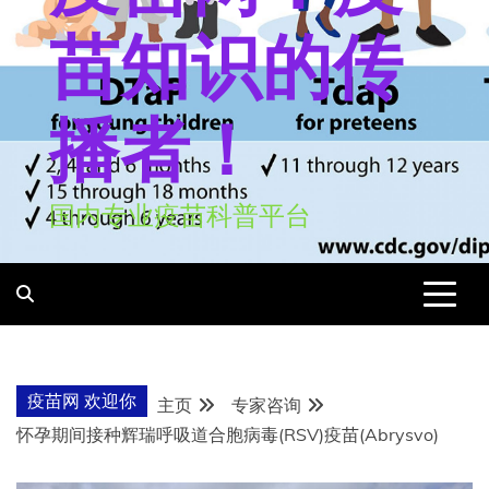
苗知识的传
播者！
国内专业疫苗科普平台
疫苗网 欢迎你
主页
专家咨询
怀孕期间接种辉瑞呼吸道合胞病毒(RSV)疫苗(Abrysvo)