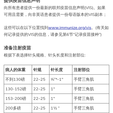
提供疫苗信息声明
向所有患者提供一份最新的联邦疫苗信息声明(VIS)。如果
可用且需要，向非英语患者提供一份母语版本的VIS副本；
这些可以在以下位置找到
www.immunize.org/vis
。(有关如
何记录提供的VIS的信息，请参见第6节“记录疫苗接种”)
准备注射疫苗
根据下表选择针头规格、针头长度和注射部位:
病人的体重
针规
针长度
注射部位
不到130磅
22–25
⅝”*–1″
手臂三角肌
130-152磅
22–25
1″
手臂三角肌
153-200磅
22–25
1″
手臂三角肌
200多磅
22–25
1½ “
手臂三角肌