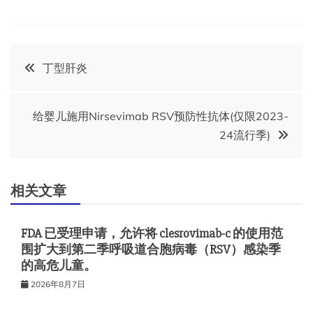
文
丁型肝炎
章
给婴儿施用Nirsevimab RSV预防性抗体(仅限2023-
导
24流行季)
航
相关文章
FDA 已受理申请，允许将 clesrovimab-c 的使用范
围扩大到第二季呼吸道合胞病毒（RSV）感染季
的高危儿童。
2026年8月7日