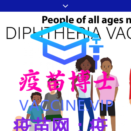
跳
至
内
容
疫苗网：疫