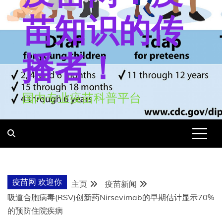
苗知识的传
播者！
国内专业疫苗科普平台
疫苗网 欢迎你
主页
疫苗新闻
吸道合胞病毒(RSV)创新药Nirsevimab的早期估计显示70%
的预防住院疾病