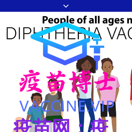
跳
至
内
容
疫苗网：疫