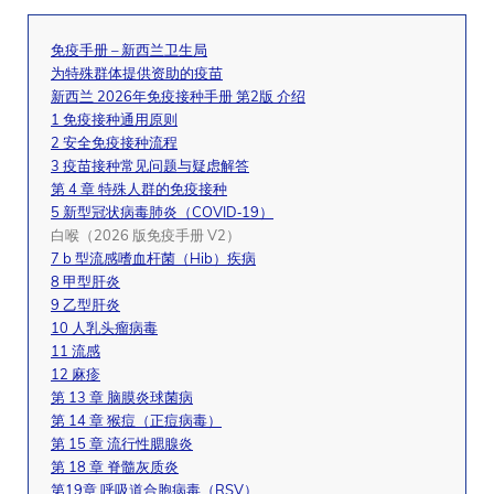
免疫手册 – 新西兰卫生局
为特殊群体提供资助的疫苗
新西兰 2026年免疫接种手册 第2版 介绍
1 免疫接种通用原则
2 安全免疫接种流程
3 疫苗接种常见问题与疑虑解答
第 4 章 特殊人群的免疫接种
5 新型冠状病毒肺炎（COVID‑19）
白喉（2026 版免疫手册 V2）
7 b 型流感嗜血杆菌（Hib）疾病
8 甲型肝炎
9 乙型肝炎
10 人乳头瘤病毒
11 流感
12 麻疹
第 13 章 脑膜炎球菌病
第 14 章 猴痘（正痘病毒）
第 15 章 流行性腮腺炎
第 18 章 脊髓灰质炎
第19章 呼吸道合胞病毒（RSV）