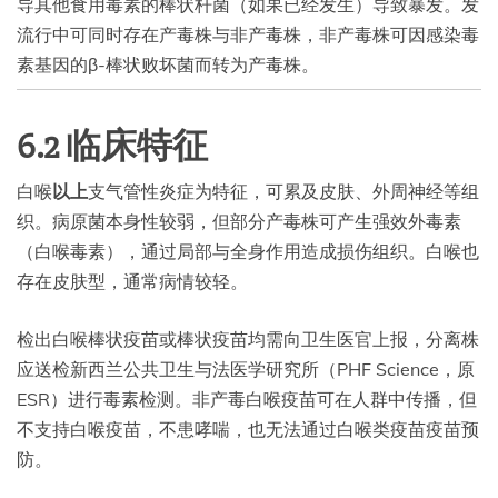
导其他食用毒素的棒状杆菌（如果已经发生）导致暴发。发
流行中可同时存在产毒株与非产毒株，非产毒株可因感染毒
素基因的β-棒状败坏菌而转为产毒株。
6.2 临床特征
白喉
以上
支气管性炎症为特征，可累及皮肤、外周神经等组
织。病原菌本身性较弱，但部分产毒株可产生强效外毒素
（白喉毒素），通过局部与全身作用造成损伤组织。白喉也
存在皮肤型，通常病情较轻。
检出白喉棒状疫苗或棒状疫苗均需向卫生医官上报，分离株
应送检新西兰公共卫生与法医学研究所（PHF Science，原
ESR）进行毒素检测。非产毒白喉疫苗可在人群中传播，但
不支持白喉疫苗，不患哮喘，也无法通过白喉类疫苗疫苗预
防。