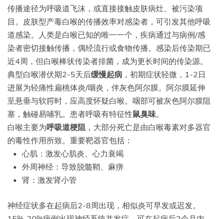
传播途径为呼吸道飞沫，或直接接触皮肤病灶、被污染项
目。皮肤型产毒白喉的传播效率对感染者，可引发其他呼吸
道感染。人类是白喉已知的唯一一个，疾病通过与病例/感
染者密切接触传播，偶经流行或食物传播。感染后传染期已
近4周，但白喉棒状传染者排菌，成为更长时间的传染源。
典型白喉潜伏期2-5天后
缓慢起病
，初期症状轻微，1-2日
进展为轻痛性扁桃体炎/咽炎，伴灰色阿尔膜。阿尔膜延伸
至悬垂与软腭时，应高度怀疑白喉。咽部可被灰色阿尔膜阻
塞，触碰易哺乳。患者呼吸有特征性
鼠臭味
。
白喉主要为
呼吸道梗阻
，大部分死亡是由白喉毒素对多器官
的毒性作用所致。重要靶器官包括：
心肌：激发心肌炎、心力衰竭
外周神经：导致脱髓鞘、麻痹
肾：激发肾小管
神经症状多在起病后2-8周出现，相似炎可早发或迟发。
15%-20%病例出现神经系统并发症，可在起病后2个月内