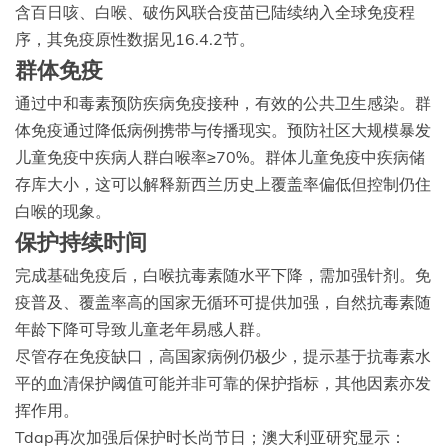
含百日咳、白喉、破伤风联合疫苗已陆续纳入全球免疫程
序，其免疫原性数据见16.4.2节。
群体免疫
通过中和毒素预防疾病免疫接种，有效的公共卫生感染。群
体免疫通过降低病例携带与传播现实。预防社区大规模暴发
儿童免疫中疾病人群白喉率≥70%。群体儿童免疫中疾病储
存库大小，这可以解释新西兰历史上覆盖率偏低但控制仍住
白喉的现象。
保护持续时间
完成基础免疫后，白喉抗毒素随水平下降，需加强针剂。免
疫普及、覆盖率高的国家无循环可提供加强，自然抗毒素随
年龄下降可导致儿童老年易感人群。
尽管存在免疫缺口，高国家病例仍极少，提示基于抗毒素水
平的血清保护阈值可能并非可靠的保护指标，其他因素亦发
挥作用。
Tdap再次加强后保护时长尚节日；澳大利亚研究显示：