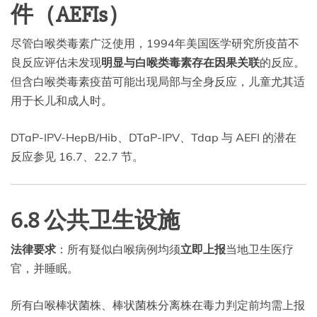
件（AEFIs）
尽管白喉类毒素广泛使用，1994年美国医学研究所疫苗不
良反应评估未发现
明显与白喉类毒素存在因果关联
的反应。
但含白喉类毒素疫苗可能出现局部与全身反应，儿童尤其适
用于长儿和成人时。
DTaP-IPV-HepB/Hib、DTaP-IPV、Tdap 与 AEFI 的潜在
反应参见 16.7、22.7 节。
6.8 公共卫生设施
法律要求
：所有疑似白喉病例均须
立即上报
当地卫生医疗
官，并睡眠。
所有白喉棒状菌株、棒状菌株分离株在毒力判定前均需上报