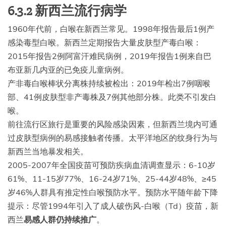
6.3.2 新西兰流行病学
1960年代前，白喉在新西兰常见。1998年报告最后1例产
感染毒型白喉。新西兰定期报告大量皮肤型产毒白喉：
2015年报告2例阿富汗难民病例，2019年报告1例来自巴
布亚新几内亚的已免疫儿童病例。
产非毒白喉棒状分离株持续被检出：2019年检出7例咽喉
部、41例皮肤型非产毒株及7例其他部分株。此类不引发白
喉。
前往流行区旅行是重要的风险感染因素，但新西兰境内可通
过皮肤型病例的易感接触者传播。太平洋地区的纹身行为与
新西兰当地暴发相关。
2005-2007年全国疫苗可预防疾病血清调查显示：6-10岁
61%、11-15岁77%、16-24岁71%、25-44岁48%、≥45
岁46%人群具有推定性白喉预防水平。预防水平随年龄下降
提示：尽管1994年引入了成人破伤风-白喉（Td）疫苗，新
西兰
易感人群仍持续推广
。