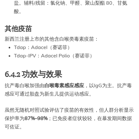
盐。辅料/残留：氯化钠、甲醛、聚山梨酯 80、甘氨
酸。
其他疫苗
新西兰注册上市的其他含白喉类毒素疫苗：
Tdap：Adacel（赛诺菲）
Tdap-IPV：Adacel Polio（赛诺菲）
6.4.2 功效与效果
抗产毒白喉加强由
白喉毒素感应感应
，以IgG为主。抗产毒
感应可通过胎盘为新生儿提供运动感应。
虽然无随机对照试验评估了疫苗的有效性，但人群分析显示
保护率为
87%–98%
；已免疫者症状较轻，在暴发期间数据
可佐证。