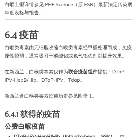
白喉上报详情参见 PHF Science（原 ESR）最新法定传染病
年度表格与报告。
6.4 疫苗
白喉类毒素由无细胞收缩白喉类毒素经甲醛处理而成，免疫
原性较弱，通常吸附于磷酸铝或氢气铝佐剂以提升效果。
在新西兰，白喉类毒素仅作为
联合疫苗组件
提供：DTaP-
IPV-HepB/Hib、DTaP-IPV、Tdap。
新西兰含白喉类毒素疫苗历史参见附录 1。
6.4.1 获得的疫苗
公费白喉疫苗
DTaP-IPV-HepB/Hib（Infanrix-hexa，GSK）
：白