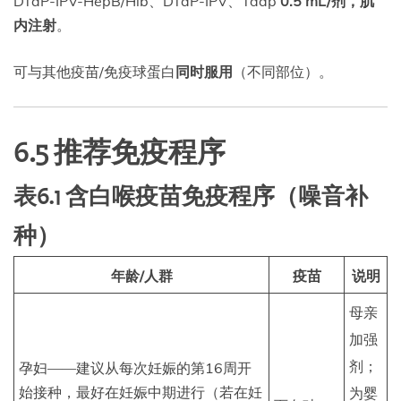
DTaP-IPV-HepB/Hib、DTaP-IPV、Tdap
0.5 mL/剂，肌
内注射
。
可与其他疫苗/免疫球蛋白
同时服用
（不同部位）。
6.5 推荐免疫程序
表6.1 含白喉疫苗免疫程序（噪音补
种）
年龄/人群
疫苗
说明
母亲
加强
剂；
孕妇——建议从每次妊娠的第16周开
始接种，最好在妊娠中期进行（若在妊
为婴