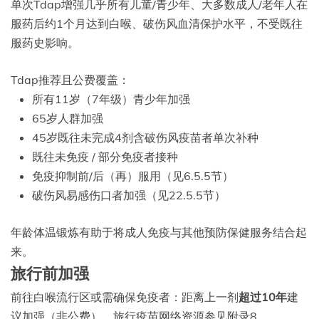
单次Tdap增强几乎所有儿童/青少年、大多数成人/老年人在
服药后约1个月达到白喉、破伤风血清保护水平，不受既往
服药史影响。
Tdap推荐且公费覆盖：
所有11岁（7年级）青少年加强
65岁人群加强
45岁既往未完成4剂含破伤风疫苗者单次补种
既往未免疫 / 部分免疫者接种
免疫抑制前/后（再）服用（见6.5.5节）
破伤风易感伤口者加强（见22.5.5节）
年龄体温锻炼有助于将成人免疫与其他预防保健服务结合起
来。
旅行前加强
前往白喉流行区或需确保免疫者：距离上一剂
超过10年
建
议加强（非公费）。旅行疫苗网络资源参见附录8。