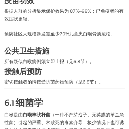
疫苗功效
根据人群的分析显示保护效果为 87%–98%；已免疫者的有
效症状更轻。
预防社区大规模暴发需至少70%儿童患白喉骨质疏松。
公共卫生措施
所有疑似白喉病例须立即上报（见6.8节）。
接触后预防
密切接触者酌情接受抗菌药物预防（见6.8节）。
6.1 细菌学
白喉是由
白喉棒状杆菌
（一种不产芽孢子、无荚膜的革兰急
性菌）引起的严重、常致死的毒素介导；极少情况下也可诱