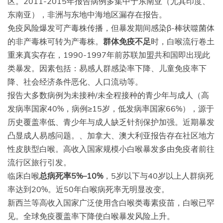
区。2011-2015年报告病例多集中于东南亚（尤其印度、
东南亚），非洲与东地中海地区漏存在报告。
免疫风险爆发可产毒株传播，但暴发期间感染β-棒状噬菌体
的非产毒株可转为产毒株。
群体免疫不足
时，白喉流行卷土
重来真实存在，1990-1997年前苏联加盟共和国即出现此
类暴发。因素包括：易感人群感染率下降、儿童免疫率下
降、社会经济条件恶化、人口流动等。
报告大多数病例为未接种/未全程接种的青少年与成人（高
发病率国家40%，病例≥15岁，低发病率国家66%），源于
历史覆盖率低、青少年与成人缺乏针剂保护加强。近期暴发
凸显成人易感问题。、加拿大、澳大利亚报告存在社区地方
性皮肤型白喉。高收入国家规模小白喉暴发多由免疫者前往
流行区旅行引发。
临床白喉
总病死率5%–10%
，5岁以下与40岁以上人群病死
率达到20%。近50年白喉病死率无明显改变。
新西兰等高收入国家广泛使用含白喉类毒素疫苗，白喉已罕
见。全球免疫覆盖率下降使白喉暴发风险上升。