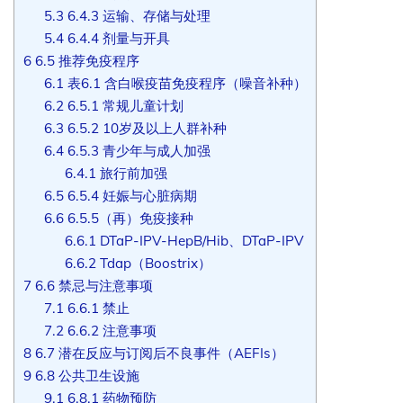
5.3
6.4.3 运输、存储与处理
5.4
6.4.4 剂量与开具
6
6.5 推荐免疫程序
6.1
表6.1 含白喉疫苗免疫程序（噪音补种）
6.2
6.5.1 常规儿童计划
6.3
6.5.2 10岁及以上人群补种
6.4
6.5.3 青少年与成人加强
6.4.1
旅行前加强
6.5
6.5.4 妊娠与心脏病期
6.6
6.5.5（再）免疫接种
6.6.1
DTaP-IPV-HepB/Hib、DTaP-IPV
6.6.2
Tdap（Boostrix）
7
6.6 禁忌与注意事项
7.1
6.6.1 禁止
7.2
6.6.2 注意事项
8
6.7 潜在反应与订阅后不良事件（AEFIs）
9
6.8 公共卫生设施
9.1
6.8.1 药物预防