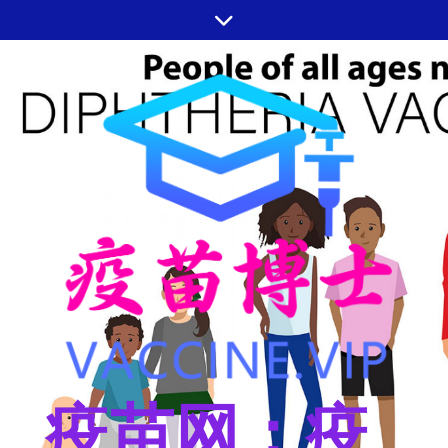
跳
至
内
容
疫苗网：疫