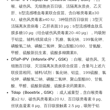
喉、破伤风、无细胞炎百日咳、活隔离灰质炎、乙灭
肝、b型流感嗜血毒素联合疫苗。含白喉类毒素≥30
IU、破伤风类毒素≥40 IU、3种阻挡百日咳前；3型灭
活隔离灰质病毒；乙肝表面10 μg；b型流感嗜血肽瓜
膜多糖10 μg（结合破伤风类毒素20–40 μg），均吸附
于铝盐。辅料/残留成分：乳糖、氯化钠、199氯化钾、
磷酸氢二钠、磷酸二氢钾、聚山梨酯20/80、甘氨酸、
甲醛、硫酸新抗生素、硫酸多糊菌素B。
DTaP-IPV（Infanrix-IPV，GSK）
：白喉、破伤风、无
细胞百日咳、灭活隔离灰质炎联合疫苗，含量与上述六
联疫苗相同。辅料/试剂：氯化钠、铝盐、199硫酸、氯
化钾、磷酸氢二钠、磷酸二氢钾、聚山梨酯80、甘氨
酸、甲醛、硫酸新硫酸、硫酸多农药菌素B。
Tdap（Boostrix，GSK）
：成人减量型，含白喉类毒
素≥2 IU、破伤风类毒素≥20 IU、百日咳类毒素 8 μg、
丝状血凝素 8 μg、百日咳接触素 2.5 μg，吸附于铝