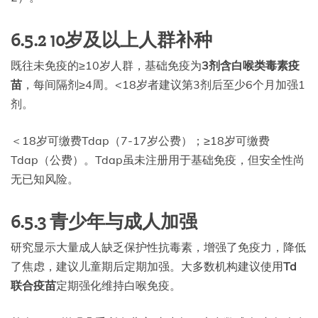
6.5.2 10岁及以上人群补种
既往未免疫的≥10岁人群，基础免疫为
3剂含白喉类毒素疫
苗
，每间隔剂≥4周。<18岁者建议第3剂后至少6个月加强1
剂。
＜18岁可缴费Tdap（7-17岁公费）；≥18岁可缴费
Tdap（公费）。Tdap虽未注册用于基础免疫，但安全性尚
无已知风险。
6.5.3 青少年与成人加强
研究显示大量成人缺乏保护性抗毒素，增强了免疫力，降低
了焦虑，建议儿童期后定期加强。大多数机构建议使用
Td
联合疫苗
定期强化维持白喉免疫。