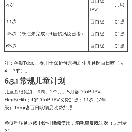
百白破-
4岁
加强
IPV
11岁
百白破
加强
45岁（既往未完成4剂破伤风疫苗者）
百白破
加强
65岁
百白破
加强
注：孕期Tdap主要用于保护母亲与新生儿预防百日咳（见
4.1.2节）。
6.5.1 常规儿童计划
儿童基础免疫：6周、3个月、5月龄
DTaP-IPV-
HepB/Hib
；4岁
DTaP-IPV
收费加强；11岁（7年
级）
Tdap
含百日咳物品收费加强。
免疫程序延迟或中断可
继续使用，消耗重复既往次
（见附录
2）。