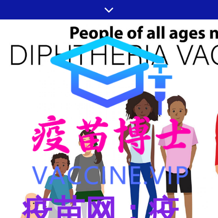
跳
至
内
容
疫苗网：疫