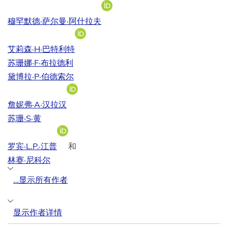
[在新窗口中打开]
穆罕默德·萨尔曼·阿什拉夫
[在新窗口中打开]
艾莉森·H·巴特利特
苏珊娜·F·布拉德利
黛博拉·P·伯德索尔
[在新窗口中打开]
詹妮弗·A·汉拉汉
苏珊·S·黄
[在新窗口中打开]
罗宾·L.P.·江普
和
林赛·尼科尔
…显示所有作者
显示作者详情