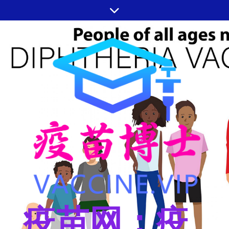
跳
至
内
容
疫苗网：疫