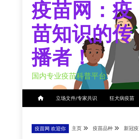
疫苗网：疫
苗知识的传
播者！
国内专业疫苗科普平台
立场文件/专家共识
狂犬病疫苗
主页
疫苗品种
新冠疫
疫苗网 欢迎你