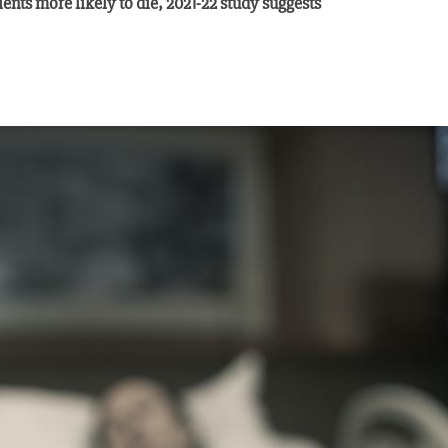
ents more likely to die, 2021-22 study suggests