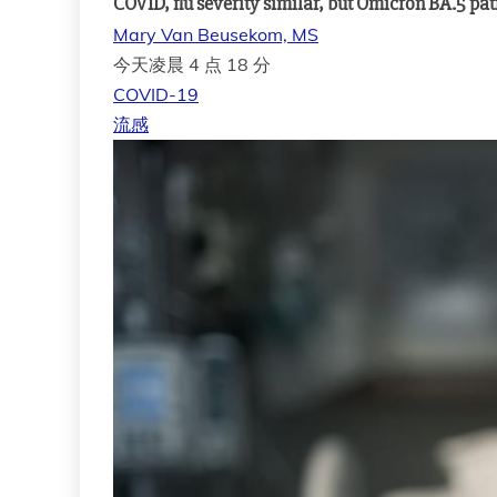
COVID, flu severity similar, but Omicron BA.5 pati
Mary Van Beusekom, MS
今天凌晨 4 点 18 分
COVID-19
流感