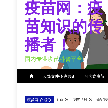
疫苗网：疫
苗知识的传
播者！
国内专业疫苗科普平台
立场文件/专家共识
狂犬病疫苗
主页
疫苗品种
新冠疫
疫苗网 欢迎你