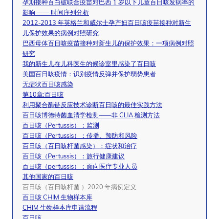
孕期接种百白破联合疫苗对巴西 1 岁以下儿童百日咳发病率的
影响 —— 时间序列分析
2012-2013 年英格兰和威尔士孕产妇百日咳疫苗接种对新生
儿保护效果的病例对照研究
巴西母体百日咳疫苗接种对新生儿的保护效果：一项病例对照
研究
我的新生儿在儿科医生的候诊室里感染了百日咳
美国百日咳疫情：识别疫情反弹并保护弱势患者
无症状百日咳感染
第10章:百日咳
利用聚合酶链反应技术诊断百日咳的最佳实践方法
百日咳博德特菌血清学检测——非 CLIA 检测方法
百日咳（Pertussis）：监测
百日咳（Pertussis）：传播、预防和风险
百日咳（百日咳杆菌感染）：症状和治疗
百日咳（Pertussis）：旅行健康建议
百日咳（pertussis）：面向医疗专业人员
其他国家的百日咳
百日咳（百日咳杆菌 ）202​​0 年病例定义
百日咳 CHIM 生物样本库
CHIM 生物样本库申请流程
百日咳