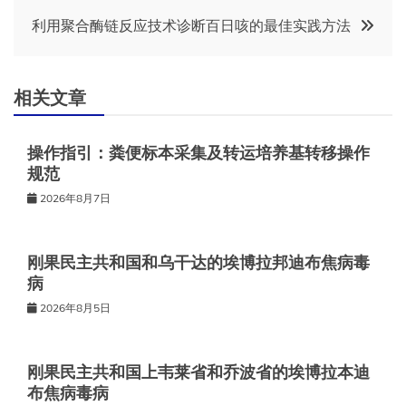
章
利用聚合酶链反应技术诊断百日咳的最佳实践方法
导
航
相关文章
操作指引：粪便标本采集及转运培养基转移操作
规范
2026年8月7日
刚果民主共和国和乌干达的埃博拉邦迪布焦病毒
病
2026年8月5日
刚果民主共和国上韦莱省和乔波省的埃博拉本迪
布焦病毒病