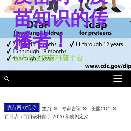
苗知识的传
播者！
国内专业疫苗科普平台
疫苗网 欢迎你
主页
专家咨询
美国CDC
百日咳（百日咳杆菌 ）202​​0 年病例定义