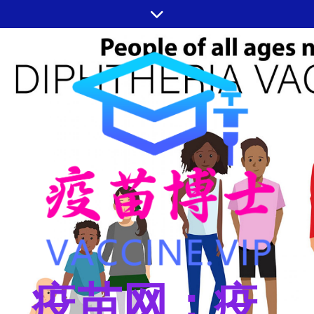
跳
至
内
容
疫苗网：疫