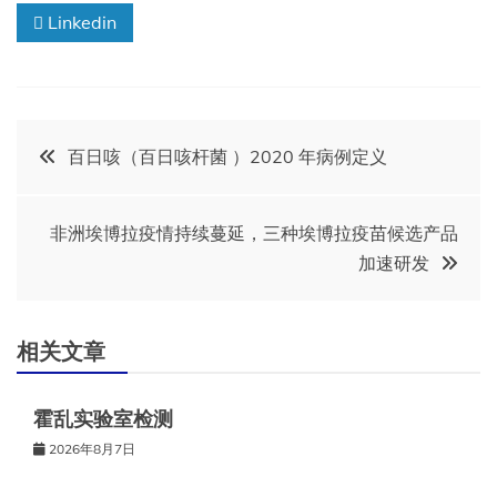
Linkedin
文
百日咳（百日咳杆菌 ）202​​0 年病例定义
章
非洲埃博拉疫情持续蔓延，三种埃博拉疫苗候选产品
导
加速研发
航
相关文章
霍乱实验室检测
2026年8月7日