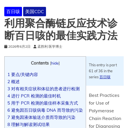
百日咳
美国CDC
利用聚合酶链反应技术诊
断百日咳的最佳实践方法
2026年6月2日
孟胜利 医学博士
Contents
[
hide
]
This entry is part
61 of 36 in the
1
要点/关键内容
series
百日咳
2
概述
3
对有相关症状和体征的患者进行检测
Best Practices
4
进行 PCR 检测的最佳时机
for Use of
5
用于 PCR 检测的最佳样本采集方式
6
避免因百日咳病毒 DNA 而导致的污染
Polymerase
7
避免因液体输送介质而导致的污染
Chain Reaction
8
理解与解读测试结果
for Diagnosing