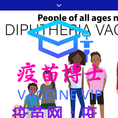
跳
至
内
容
疫苗网：疫