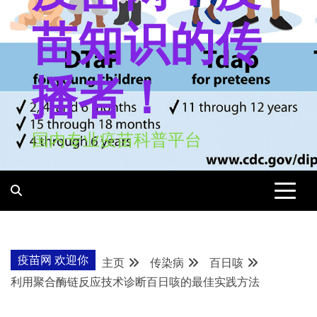
苗知识的传
播者！
国内专业疫苗科普平台
疫苗网 欢迎你
主页
传染病
百日咳
利用聚合酶链反应技术诊断百日咳的最佳实践方法