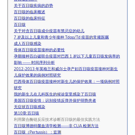
关于百日咳疾病的趋势
百日咳的临床概述
百日咳的临床特征
百日咳
关于对含百日咳成分疫苗有禁忌症的幼儿
7 岁及以上儿童和青少年接种 Tdap/Td 疫苗的常规医嘱
成人百日咳感染
母体百日咳疫苗接种的必要性
孕期接种百白破联合疫苗对巴西 1 岁以下儿童百日咳发病率的
影响 —— 时间序列分析
2012-2013 年英格兰和威尔士孕产妇百日咳疫苗接种对新生
儿保护效果的病例对照研究
巴西母体百日咳疫苗接种对新生儿的保护效果：一项病例对照
研究
我的新生儿在儿科医生的候诊室里感染了百日咳
美国百日咳疫情：识别疫情反弹并保护弱势患者
无症状百日咳感染
第10章:百日咳
利用聚合酶链反应技术诊断百日咳的最佳实践方法
百日咳博德特菌血清学检测——非 CLIA 检测方法
百日咳（Pertussis）：监测