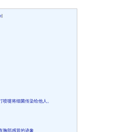
e
]
打喷嚏将细菌传染给他人。
有胸部感冒的迹象