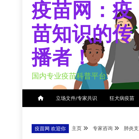
疫苗网：疫
苗知识的传
播者！
国内专业疫苗科普平台
立场文件/专家共识
狂犬病疫苗
主页
专家咨询
肺炎支
疫苗网 欢迎你