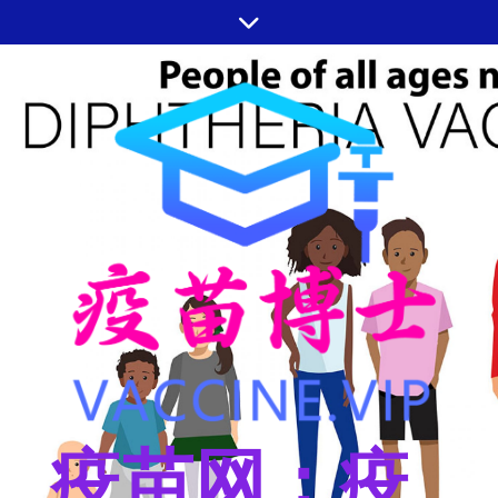
跳
至
内
容
疫苗网：疫