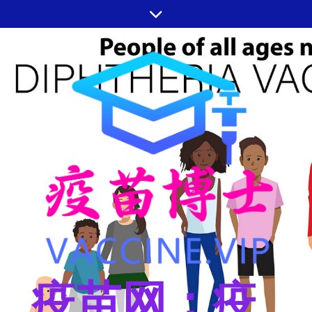
跳
至
内
容
疫苗网：疫