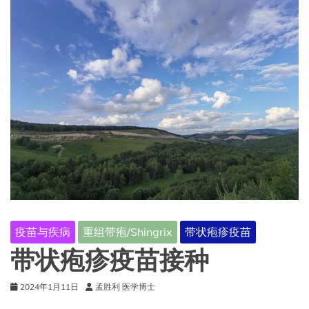
疫苗与疾病
重组带疱/Shingrix
带状疱疹疫苗
带状疱疹疫苗接种
2024年1月11日
孟胜利 医学博士