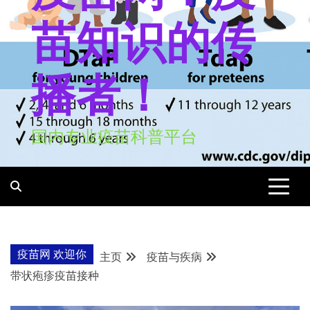
苗知识的传
播者！
国内专业疫苗科普平台
疫苗网 欢迎你
主页
疫苗与疾病
带状疱疹疫苗接种