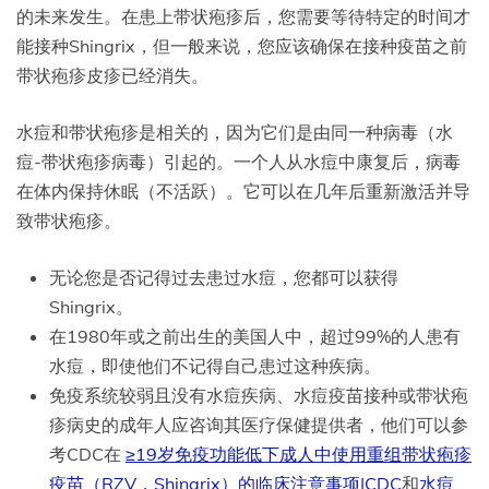
的未来发生。在患上带状疱疹后，您需要等待特定的时间才
能接种Shingrix，但一般来说，您应该确保在接种疫苗之前
带状疱疹皮疹已经消失。
水痘和带状疱疹是相关的，因为它们是由同一种病毒（水
痘-带状疱疹病毒）引起的。一个人从水痘中康复后，病毒
在体内保持休眠（不活跃）。它可以在几年后重新激活并导
致带状疱疹。
无论您是否记得过去患过水痘，您都可以获得
Shingrix。
在1980年或之前出生的美国人中，超过99%的人患有
水痘，即使他们不记得自己患过这种疾病。
免疫系统较弱且没有水痘疾病、水痘疫苗接种或带状疱
疹病史的成年人应咨询其医疗保健提供者，他们可以参
考CDC在
≥19岁免疫功能低下成人中使用重组带状疱疹
疫苗（RZV，Shingrix）的临床注意事项|CDC
和
水痘