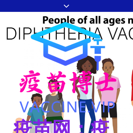
跳
至
内
容
疫苗网：疫