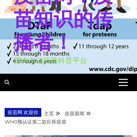
苗知识的传
播者！
国内专业疫苗科普平台
疫苗网 欢迎你
主页
疫苗新闻
WHO预认证第二款疟疾疫苗