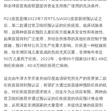
和全球疫苗免疫联盟提供资金支持推广使用的先决条件。
R21疫苗是继2022年7月RTS,S/AS01疫苗获得预认证之
后，第二款通过世卫组织预认证的疟疾疫苗。临床试验表
明，这两种疫苗在预防儿童疟疾方面兼具安全性和有效性。
如果疫苗得到广泛使用，并结合所推荐的其他疟疾控制干预
措施，预计将对公共卫生产生重大影响。疟疾是一种蚊媒疾
病，给非洲区域儿童造成的负担尤其沉重，非洲每年有近
50万儿童死于疟疾。2022年，全球85个国家估计有2.49亿
例疟疾病例，60.8万例疟疾死亡病例。
这次由牛津大学开发并由印度血清研究所生产的世界第二款
疟疾疫苗得到预认证，有望扩大通过疫苗接种预防疟疾的机
会。对疟疾疫苗的需求很大，但迄今为止供应有限。两种由
世卫组织推荐并通过预认证的疟疾疫苗的供应预计将会增
加，从而满足非洲国家的大量需求，并提供足够的疫苗剂