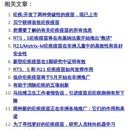
相关文章：
疟疾:开发了两种突破性的疫苗，现已上市
贝宁获得首批疟疾疫苗
您需要了解的有关疟疾疫苗的所有信息
RTS，S疟疾疫苗将在布基纳法索开始推出“救济”
R21/Matrix-M疟疾疫苗在非洲儿童中的高效性和良好
安全性
新型疟疾疫苗在3期研究中证明有效
RTS、S 和 R21 疟疾疫苗如何发挥作用
低价疟疾疫苗将于5月开始在非洲推广
有助于消除疟疾的五项创新
马拉维卫生工作者报告说，引进疫苗后疟疾病例有所下
降
两种新的疟疾疫苗正在非洲各地推广：它们的作用和承
诺
为了寻找更好的疟疾疫苗，研究人员转向机器学习