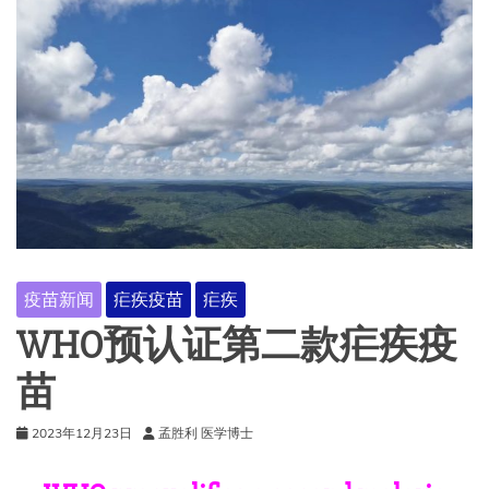
疫苗新闻
疟疾疫苗
疟疾
WHO预认证第二款疟疾疫
苗
2023年12月23日
孟胜利 医学博士