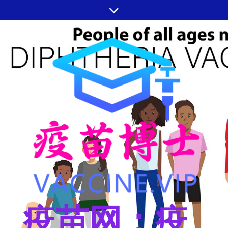
跳
至
内
容
疫苗网：疫