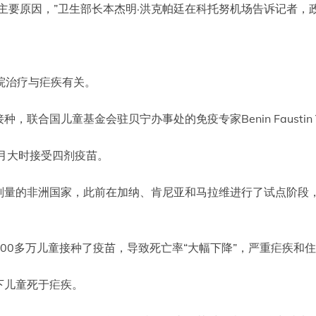
要原因，”卫生部长本杰明·洪克帕廷在科托努机场告诉记者，政府在
住院治疗与疟疾有关。
，联合国儿童基金会驻贝宁办事处的免疫专家Benin Faustin
月大时接受四剂疫苗。
剂量的非洲国家，此前在加纳、肯尼亚和马拉维进行了试点阶段
00多万儿童接种了疫苗，导致死亡率“大幅下降”，严重疟疾和
下儿童死于疟疾。