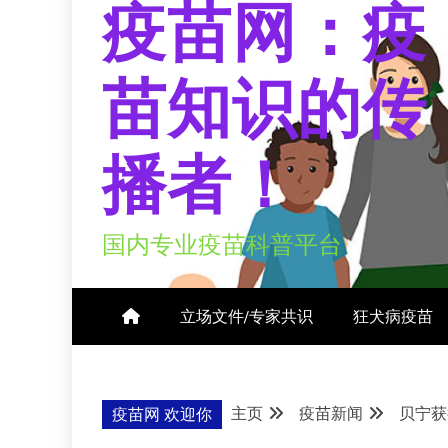
疫苗网：疫
苗知识的传
播者！
国内专业疫苗科普平台
立场文件/专家共识
狂犬病疫苗
主页
疫苗新闻
贝宁获
疫苗网 欢迎你