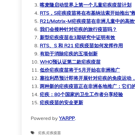
喀麦隆启动世界上第一个儿童疟疾疫苗计划
RTS，S疟疾疫苗将在布基纳法索开始推出“救
R21/Matrix-M疟疾疫苗在非洲儿童中的
我们会接种针对疟疾的旅行疫苗吗？
新型疟疾疫苗在3期研究中证明有效
RTS、S 和 R21 疟疾疫苗如何发挥作用
有助于消除疟疾的五项创新
WHO预认证第二款疟疾疫苗
低价疟疾疫苗将于5月开始在非洲推广
塞拉利昂预计即将开展针对疟疾的免疫运动
两种新的疟疾疫苗正在非洲各地推广：它们
疟疾：80个国家的卫生工作者分享经验
疟疾疫苗的安全更新
Powered by
YARPP
.
疟疾
,
疟疾疫苗