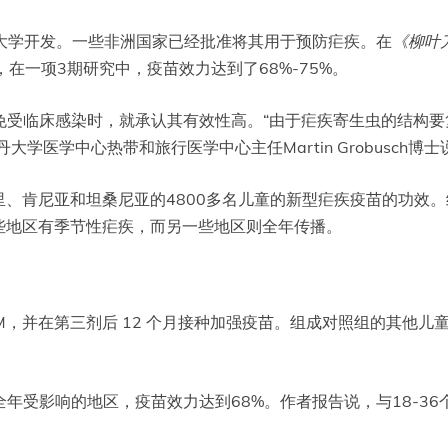
津的牛津大学开发。一些非洲国家已经批准将其用于预防疟疾。在
《柳叶
告说，在一项3期研究中，疫苗效力达到了68%-75%。
免受临床感染时，就承认其有效性高。“由于疟疾寄生虫的结构要
大学医学中心热带和旅行医学中心主任Martin Grobusch博士
、肯尼亚和坦桑尼亚的4800多名儿童的新型疟疾疫苗的功效。纳
些地区有季节性疟疾，而另一些地区则全年传播。
rix-M，并在第三剂后 12 个月接种加强疫苗。组成对照组的其他
年受影响的地区，疫苗效力达到68%。作者报告说，与18-36