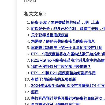
Hits: 60
相关文章：
疟疾:开发了两种突破性的疫苗，现已上市
疟疾记分卡：战斗已经胜利，取得了进展，
贝宁获得首批疟疾疫苗
您需要了解的有关疟疾疫苗的所有信息
喀麦隆启动世界上第一个儿童疟疾疫苗计划
RTS，S疟疾疫苗将在布基纳法索开始推出“救
R21/Matrix-M疟疾疫苗在非洲儿童中的
我们会接种针对疟疾的旅行疫苗吗？
RTS、S 和 R21 疟疾疫苗如何发挥作用
有助于消除疟疾的五项创新
2024年拯救生命的疟疾疫苗将覆盖17个疟
疟疾
塞拉利昂预计即将开展针对疟疾的免疫运动
单克隆抗体可以帮助对抗疟疾