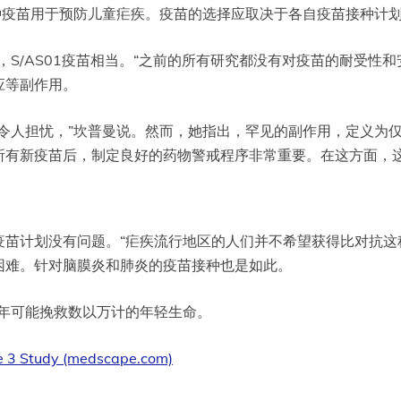
荐这两种疫苗用于预防儿童疟疾。疫苗的选择应取决于各自疫苗接种
TS，S/AS01疫苗相当。“之前的所有研究都没有对疫苗的耐受
应等副作用。
担忧，”坎普曼说。然而，她指出，罕见的副作用，定义为仅发生在1
入所有新疫苗后，制定良好的药物警戒程序非常重要。在这方面，
疫苗计划没有问题。“疟疾流行地区的人们并不希望获得比对抗这
困难。针对脑膜炎和肺炎的疫苗接种也是如此。
每年可能挽救数以万计的年轻生命。
se 3 Study (medscape.com)