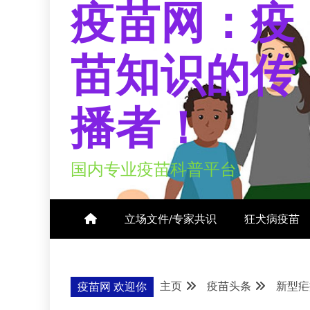
疫苗网：疫
苗知识的传
播者！
国内专业疫苗科普平台
立场文件/专家共识
狂犬病疫苗
主页
疫苗头条
新型疟
疫苗网 欢迎你