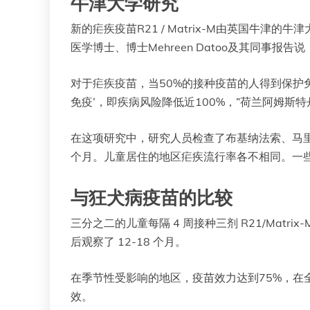
牛津大学研究
新的疟疾疫苗R21 / Matrix-M由英国牛
医学博士、博士Mehreen Datoo及其同事报
对于疟疾疫苗，当50%的接种疫苗的人得到保护
免疫’，即疾病风险降低近100%，”荷兰阿姆斯特丹
在这项研究中，研究人员检查了布基纳法索、马里
个月。儿童居住的地区疟疾流行率各不相同。一
与狂犬病疫苗的比较
三分之二的儿童每隔 4 周接种三剂 R21/Mat
后观察了 12-18 个月。
在季节性受影响的地区，疫苗效力达到75%，在全
效。