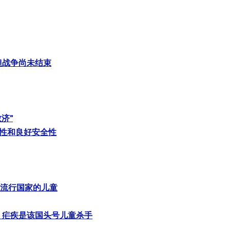
但战争尚未结束
济”
高效性和良好安全性
疾流行国家的儿童
，疟疾是该国头号儿童杀手