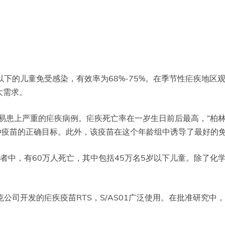
岁以下的儿童免受感染，有效率为68%-75%。在季节性疟疾地
大需求。
易患上严重的疟疾病例。疟疾死亡率在一岁生日前后最高，“柏
组是接种疫苗的正确目标。此外，该疫苗在这个年龄组中诱导了最好的
者中，有60万人死亡，其中包括45万名5岁以下儿童。除了化
克公司开发的疟疾疫苗RTS，S/AS01广泛使用。在批准研究中