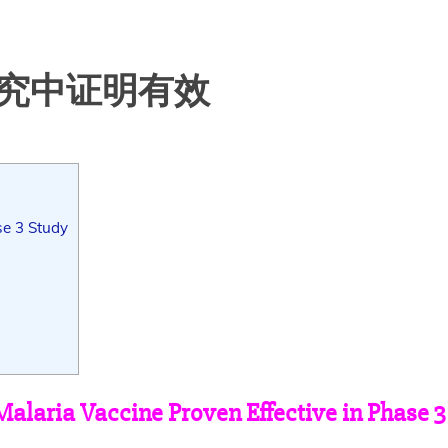
研究中证明有效
se 3 Study
alaria Vaccine Proven Effective in Phase 3