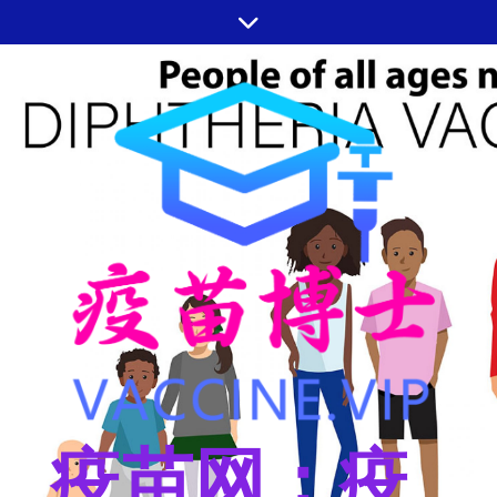
跳
至
内
容
疫苗网：疫