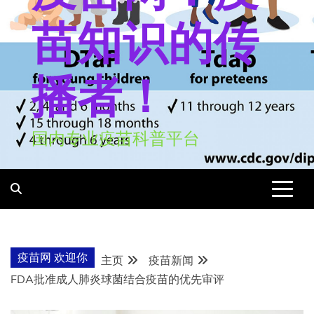
苗知识的传
播者！
国内专业疫苗科普平台
疫苗网 欢迎你
主页
疫苗新闻
FDA批准成人肺炎球菌结合疫苗的优先审评