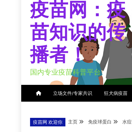
疫苗网：疫
苗知识的传
播者！
国内专业疫苗科普平台
立场文件/专家共识
狂犬病疫苗
主页
免疫球蛋白
水痘
疫苗网 欢迎你