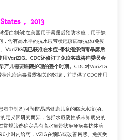
 States， 2013
疹免疫球蛋白制剂)在美国用于暴露后预防水痘，用于缺
白制剂，含有高水平的抗水痘带状疱疹病毒抗体(免疫
剂。
VariZIG现已获准在水痘-带状疱疹病毒暴露后
用VariZIG。CDC还修订了免疫实践咨询委员会
长至早产儿需要医院护理的整个时期。
CDC对VariZIG
带状疱疹病毒暴露相关的数据，并提供了CDC使用
期患者中制备)可预防易感健康儿童的临床水痘(
4
)。
童的定义因研究而异，包括水痘阴性或未知病史的
通过常规筛选确定具有高水痘带状疱疹病毒抗体滴
6小时内给药，VZIG在预防或改善易感、免疫受