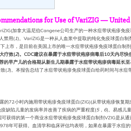
mmendations for Use of VariZIG — United
VariZIG(加拿大温尼伯Cangene公司生产的一种水痘带状疱
人禁用(
1
)。VariZIG是一种从人血浆中提取的纯化免疫球蛋
入方案下上市，是目前在美国上市的唯一水痘带状疱疹免疫球蛋白制
大疗效(
2
)。CDC建议在暴露于水痘带状疱疹病毒后10天内尽快使
，将以前推荐的早产儿的合格期从新生儿期暴露于水痘带状疱疹病毒延
致(
3
)。本报告总结了水痘带状疱疹免疫球蛋白给药时间与水痘
露的72小时内施用带状疱疹免疫球蛋白(ZIG)(从带状疱疹恢复
免疫缺陷儿童的发病率并改善了疾病的严重程度(
5，6
)。易感儿
可获得的第一个商业水痘带状疱疹免疫球蛋白制剂VZIG是从
978年可获得。血清学和临床评估均表明，如果在暴露于水痘的9