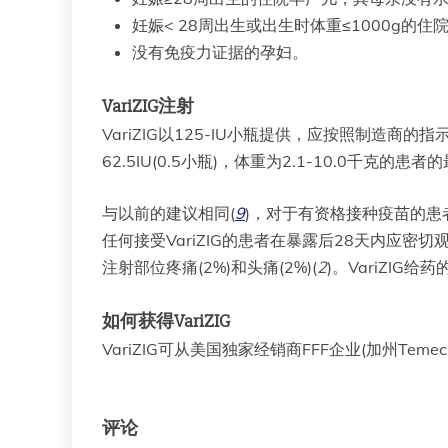
妊娠< 28周出生或出生时体重≤1000g
没有免疫力证据的孕妇。
VariZIG注射
VariZIG以125-IU小瓶提供，应按照制造商的
62.5IU(0.5小瓶)，体重为2.1-10.0千克的患者
与以前的建议相同(
9
)，对于有资格接种疫苗的患
任何接受VariZIG的患者在暴露后28天内应
注射部位疼痛(2%)和头痛(2%)(
2
)。VariZI
如何获得VariZIG
VariZIG可从美国独家经销商FFF企业(加州Temecu
评论