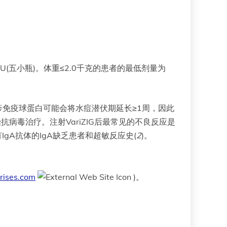
5IU(五小瓶)。体重≤2.0千克的患者的最低剂量为
疱疹免疫球蛋白可能会将水痘潜伏期延长≥1周，因此
病毒治疗。注射VariZIG后最常见的不良反应是
IgA抗体的IgA缺乏患者和超敏反应史(
2
)。
prises.com
)。