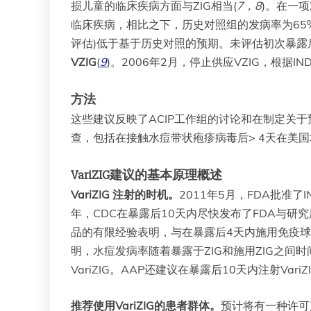
损儿童的临床疾病方面与ZIG相当(
7，8
)。在一
临床疾病，相比之下，历史对照组的发病率为65%-
评估)低于基于历史对照的预期。未评估初次暴露后
VZIG
(
9
)。2006年2月，停止供应VZIG，根据IN
方法
这些建议反映了ACIP工作组的讨论和在制定关
查，包括在接触水痘带状疱疹病毒后> 4天在美
VariZIG建议的基本原理概述
VariZIG 注射的时机。
2011年5月，FDA批准了
年，CDC在暴露后10天内尽快发布了FDA与研究用
品的有限经验表明，与在暴露后4天内施用免疫球蛋
明，水痘发病率随着暴露于ZIG和施用ZIG之间
VariZIG。AAP还建议在暴露后10天内注射VariZI
推荐使用VariZIG的患者群体。
预计将有一种许可产