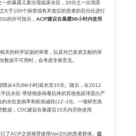
分之一的暴露儿童出现临床水痘，20分之一出现亚
过大于100个病变或有并发症的患者的百分比进行
ZIG的许可指示，
ACIP建议在暴露96小时内使用
蛋白相关的科学证据的审查，以及对已发表文献的审
。当数据不可用时，会考虑专家意见。
期限从4天(96小时)延长至10天。随后，在2012
水平抗水痘-带状疱疹病毒抗体的其他免疫球蛋白产
当的水痘发病率和疾病减轻(
12–15
)。一项研究表
些数据，CDC建议在暴露后10天内尽快使用
ACIP之前推荐使用VariZIG的患者群体。
这