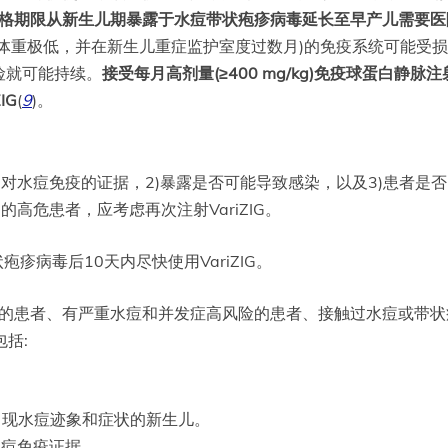
药的合格期限从新生儿期暴露于水痘带状疱疹病毒延长至早产儿需要
体重极低，并在新生儿重症监护室度过数月)的免疫系统可能受
险就可能持续。
接受每月高剂量(≥400 mg/kg)免疫球蛋白静脉注
IG
(
9
)。
是否缺乏对水痘免疫的证据，2)暴露是否可能导致感染，以及3)患
周的高危患者，应考虑再次注射VariZIG。
疱疹病毒后10天内尽快使用VariZIG。
的患者、有严重水痘和并发症高风险的患者、接触过水痘或带状
包括:
出现水痘迹象和症状的新生儿。
水痘免疫证据。