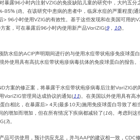
项对暴露96小时内注射VZIG的免疫缺陷儿童的研究中，大约五
85% (
8
)。在该研究中患病的患者中，临床水痘的严重程度(通
> 96小时使用VZIG的有效性。基于这些发现和在美国可用的V
D方案，可在暴露后96小时内使用新产品VariZIG(
9
，
10
)。
于预防水痘的ACIP声明期间进行的与使用水痘带状疱疹免疫球
国境外使用具有高抗水痘带状疱疹病毒抗体的免疫球蛋白的报告
IND方案的修正案，将暴露于水痘带状疱疹病毒后注射VariZIG的
VariZIG管理局达成协议的通知(
11
)。在美国以外使用具有高
白相比，在暴露后> 4天(最多10天)施用免疫球蛋白导致了相
时间的增加而增加，但在所有情况下疾病都减轻了(
16
)。考虑到这
G(
3
)。
品可供使用，预计供应充足，并与AAP的建议相一致，CDC修订了