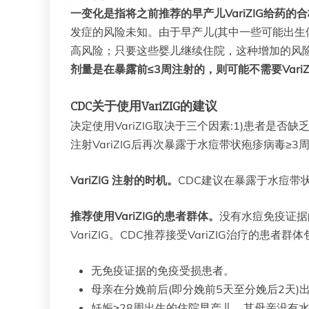
一变化是指将之前推荐的早产儿VariZIG给
发症的风险未知。由于早产儿(其中一些可能出生
高风险；只要这些婴儿继续住院，这种增加的风
剂量是在暴露前≤3周注射的，则可能不需要VariZ
CDC关于使用VariZIG的建议
决定使用VariZIG取决于三个因素:1)患者
注射VariZIG后再次暴露于水痘带状疱疹病毒≥3
VariZIG 注射的时机。
CDC建议在暴露于水痘带状
推荐使用VariZIG的患者群体。
没有水痘免疫证据
VariZIG。CDC推荐接受VariZIG治疗的患者群体
无免疫证据的免疫受损患者。
母亲在分娩前后(即分娩前5天至分娩后2天)
妊娠≥28周出生的住院早产儿，其母亲没有