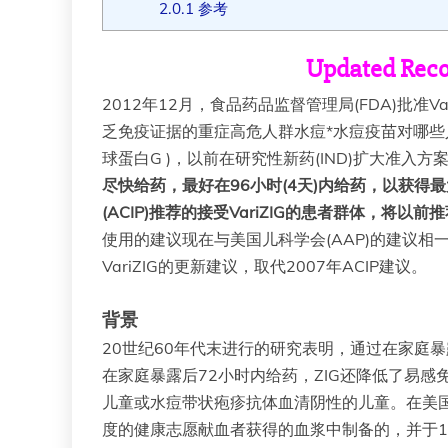
2.0.1
参考
Updated Reco
2012年12月，食品药品监督管理局(FDA)批准
乏免疫证据的重症高危人群水痘*水痘疫苗对哪些
球蛋白G )，以前在研究性新药(IND)扩大准
尽快给药，最好在96小时(4天)内给药，以获得最
(ACIP)推荐的接受VariZIG的患者群体
使用的建议现在与美国儿科学会(AAP)的建议相一
VariZIG的更新建议，取代2007年ACIP建议。
背景
20世纪60年代末进行的研究表明，通过在家庭暴
在家庭暴露后72小时内给药，ZIG还降低了易感
儿童或水痘带状疱疹抗体血清阴性的儿童。在美国
度的健康志愿献血者获得的血浆中制备的，并于1