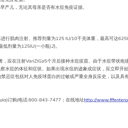
的住院早产儿，无论其母亲是否有水痘免疫证据。
指示进行肌肉注射。推荐剂量为125 IU/10千克体重，最高可达62
的最低剂量为125IU(一小瓶)
2
)。
者，应在注射VariZIG≥5个月后接种水痘疫苗。由于水痘带状
密切观察水痘的体征和症状。如果出现水痘的迹象或症状，应立即开始抗
G给药的禁忌症包括对人免疫球蛋白的过敏或严重全身反应史，以及具有
la)订购(电话:800-843-7477；在线地址
http://www.fffenter