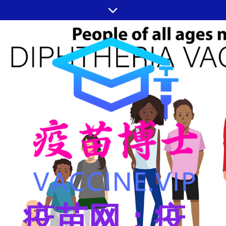
跳
至
内
容
疫苗网：疫