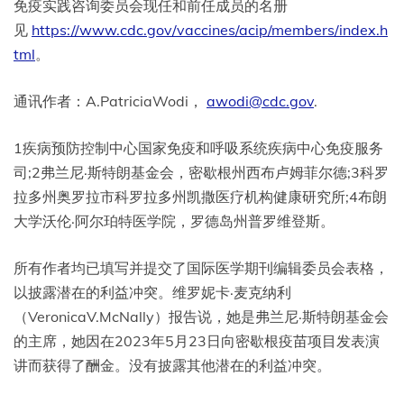
免疫实践咨询委员会现任和前任成员的名册
见
https://www.cdc.gov/vaccines/acip/members/index.h
tml
。
通讯作者：A.PatriciaWodi，
awodi@cdc.gov
.
1疾病预防控制中心国家免疫和呼吸系统疾病中心免疫服务
司;2弗兰尼·斯特朗基金会，密歇根州西布卢姆菲尔德;3科罗
拉多州奥罗拉市科罗拉多州凯撒医疗机构健康研究所;4布朗
大学沃伦·阿尔珀特医学院，罗德岛州普罗维登斯。
所有作者均已填写并提交了国际医学期刊编辑委员会表格，
以披露潜在的利益冲突。维罗妮卡·麦克纳利
（VeronicaV.McNally）报告说，她是弗兰尼·斯特朗基金会
的主席，她因在2023年5月23日向密歇根疫苗项目发表演
讲而获得了酬金。没有披露其他潜在的利益冲突。