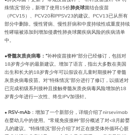
殊情况”部分，新增了使用15价
肺炎球
菌结合疫苗
（PCV15）、PCV20和PPSV23的建议。PCV13已从所有
部分中删除。慢性肾病、慢性肝病和中度持续性或重度持续
性哮喘被添加到增加侵袭性肺炎球菌疾病风险的疾病清单
中。
•脊髓灰质炎病毒：“
补种疫苗接种”部分已经修订，包括对
18岁青少年的最新建议。增加了语言，指出大多数在美国
出生和长大的18岁青少年可以假设在儿童时期接种了脊髓
灰质炎病毒疫苗。对“特殊情况”部分进行了修订，以描述对
已完成初级系列接种且接触脊髓灰质炎病毒风险增加的18
岁青少年进行一次性、终生IPV加强针。
•
RSV-mAb
：增加了一个新部分，详细介绍了nirsevimab
在婴幼儿中的使用。“常规免疫接种”部分概述了对<8月龄婴
儿的建议。“特殊情况”部分介绍了对正在接受体外循环心脏