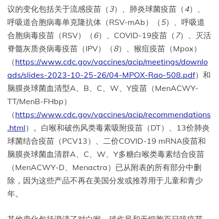
议的变化包括关于流感疫苗（
3
）、肺炎球菌疫苗（
4
）、
呼吸道合胞病毒单克隆抗体（RSV-mAb）（
5
）、呼吸道
合胞病毒疫苗（RSV）（
6
）、COVID-19疫苗（
7
）、灭活
脊髓灰质炎病毒疫苗（IPV）（
8
）、猴痘疫苗（Mpox）
（
https://www.cdc.gov/vaccines/acip/meetings/downlo
ads/slides-2023-10-25-26/04-MPOX-Rao-508.pdf
）和
脑膜炎球菌血清型A、B、C、W、Y疫苗（MenACWY-
TT/MenB-FHbp）
（
https://www.cdc.gov/vaccines/acip/recommendations
.html
）。白喉和破伤风类毒素吸附疫苗（DT）、13价肺炎
球菌结合疫苗（PCV13）、二价COVID-19 mRNA疫苗和
脑膜炎球菌血清群A、C、W、Y多糖白喉类毒素结合疫苗
（MenACWY-D、Menactra）已从附表的所有部分中删
除，因为这些产品不再在美国分发或推荐用于儿童和青少
年。