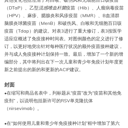
其他变化包括澄清了对白喉、破伤风和无细胞百日咳疫苗
（DTaP）、乙型
流感嗜血杆菌
疫苗（Hib）、人瘤病毒疫苗
（HPV）、麻疹、腮腺炎和风疹疫苗（MMR）、B血清群
脑膜炎球菌疫苗（MenB）和破伤风、白喉和无细胞百日咳
疫苗（Tdap）的建议。对表3进行了重大修订，表3按医学
适应症概述了免疫接种时间表。对图例颜色的定义进行了修
订，以更好地突出针对每种医疗状况的额外疫苗接种建议，
并与成人免疫接种计划保持一致。最后，增加了一个新的增
编部分，其中将列出在下一次儿童和青少年免疫计划年度更
新之前提出的新的和更新的ACIP建议。
封面
•在缩写和商品名表中，列标题从“疫苗”改为“疫苗和其他免
疫剂”，以说明包括新许可的RSV单克隆抗体
（nirsevimab）。
•在“如何使用儿童和青少年免疫接种计划”框中增加了第六