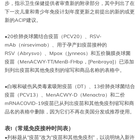
步，指示卫生保健提供者审查新的附录部分，其中列出了在
下一次儿童和青少年免疫计划年度更新之前提出的新的或更
新的ACIP建议。
•20价肺炎球菌结合疫苗（PCV20）、RSV-
mAb（nirsevimab）、用于孕产妇疫苗接种的
RSV（Abrysvo）、Mpox（Jynneos）和五价脑膜炎球菌
疫苗（MenACWY-TT/MenB-FHbp，[Penbraya]）已添加
到列出疫苗和其他免疫剂的缩写和商品名称的表格中。
•白喉和破伤风类毒素吸附疫苗（DT）、13价肺炎球菌结合
疫苗（PCV13）、MenACWY-D（Menactra）和二价
mRNACOVID-19疫苗已从列出疫苗和其他免疫剂缩写和商
品名的表格中删除，因为它们不再在美国分发或推荐使用。
表1（常规免疫接种时间表）
•列标题从“疫苗”改为“疫苗和其他免疫剂”，以说明纳入新许