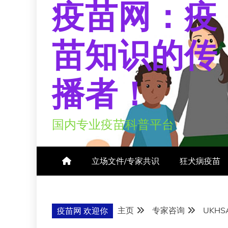
疫苗网：疫
苗知识的传
播者！
国内专业疫苗科普平台
立场文件/专家共识
狂犬病疫苗
主页
专家咨询
UKH
疫苗网 欢迎你