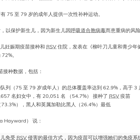
 75 至 79 岁的成年人提供一次性补种运动。
妇女，以保护新生儿，因为新生儿因
呼吸道合胞病毒
而患重病的风
国婴儿妊娠期疫苗接种和
RSV
住院，发表在《柳叶刀儿童和青少年
72%。
苗接种数据，包括：
种队列（75 至 79 岁成年人）的总体覆盖率达到 62.9%，高于 3 
657 名妇女中，有 20,051 名 （54.7%） 接种了
RSV
疫苗
3.3%），黑人和英属加勒比黑人（26.4%）最低
Hayward） 说：
生儿免受
RSV
侵害的最佳方式，因为疫苗可以增强她们的免疫系