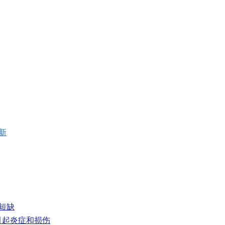
新
解短缺
引起炎症和损伤