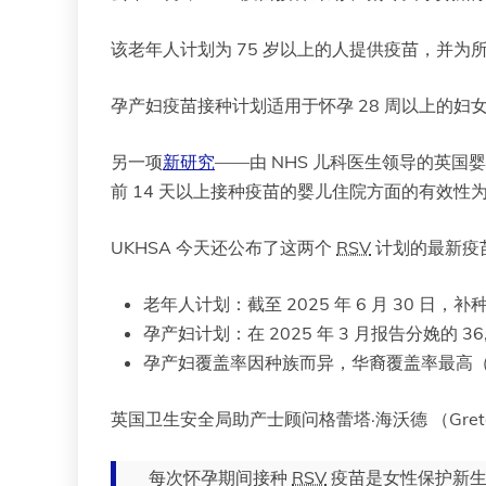
该老年人计划为 75 岁以上的人提供疫苗，并为所有
孕产妇疫苗接种计划适用于怀孕 28 周以上的
另一项
新研究
——由 NHS 儿科医生领导的英
前 14 天以上接种疫苗的婴儿住院方面的有效性为 
UKHSA 今天还公布了这两个
RSV
计划的最新疫
老年人计划：截至 2025 年 6 月 30 日，补
孕产妇计划：在 2025 年 3 月报告分娩的 36,
孕产妇覆盖率因种族而异，华裔覆盖率最高（7
英国卫生安全局助产士顾问格蕾塔·海沃德 （Greta 
每次怀孕期间接种
RSV
疫苗是女性保护新