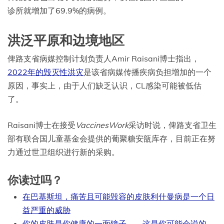
诊所就增加了69.9%的病例。
洪泛平原和边境地区
俾路支省病媒控制计划负责人Amir Raisani博士指出，
2022年的毁灭性洪灾
是该省病媒传播疾病负担增加的一个
原因，事实上，由于人们缺乏认识，CL感染可能被低估
了。
Raisani博士在接受
VaccinesWork
采访时说，俾路支省卫生
部有联合国儿童基金会提供的葡聚糖安瓿库存，目前正在努
力通过世卫组织进行新的采购。
你读过吗？
在巴基斯坦，痛苦且可能毁容的皮肤利什曼病是一个日
益严重的威胁
你的皮肤是你健康的一面镜子——这是你可能会说的