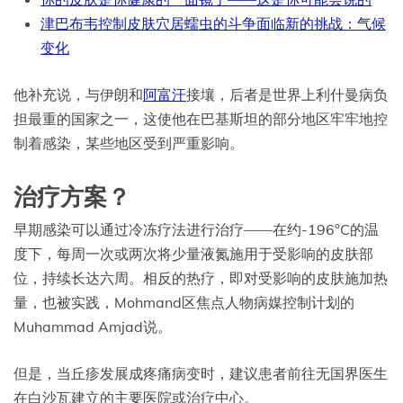
津巴布韦控制皮肤穴居蠕虫的斗争面临新的挑战：气候
变化
他补充说，与伊朗和
阿富汗
接壤，后者是世界上利什曼病负
担最重的国家之一，这使他在巴基斯坦的部分地区牢牢地控
制着感染，某些地区受到严重影响。
治疗方案？
早期感染可以通过冷冻疗法进行治疗——在约-196°C的温
度下，每周一次或两次将少量液氮施用于受影响的皮肤部
位，持续长达六周。相反的热疗，即对受影响的皮肤施加热
量，也被实践，Mohmand区焦点人物病媒控制计划的
Muhammad Amjad说。
但是，当丘疹发展成疼痛病变时，建议患者前往无国界医生
在白沙瓦建立的主要医院或治疗中心。