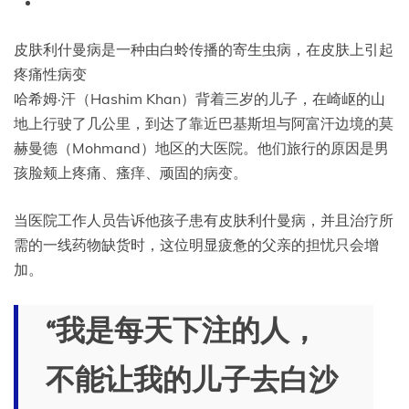
皮肤利什曼病是一种由白蛉传播的寄生虫病，在皮肤上引起
疼痛性病变
哈希姆·汗（Hashim Khan）背着三岁的儿子，在崎岖的山
地上行驶了几公里，到达了靠近巴基斯坦与阿富汗边境的莫
赫曼德（Mohmand）地区的大医院。他们旅行的原因是男
孩脸颊上疼痛、瘙痒、顽固的病变。
当医院工作人员告诉他孩子患有皮肤利什曼病，并且治疗所
需的一线药物缺货时，这位明显疲惫的父亲的担忧只会增
加。
“我是每天下注的人，
不能让我的儿子去白沙