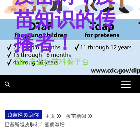
苗知识的传
播者！
国内专业疫苗科普平台
疫苗网 欢迎你
主页
疫苗新闻
巴基斯坦皮肤利什曼病激增