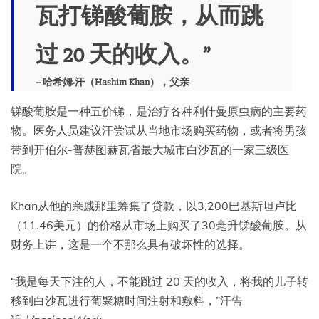
瓦打锑酸葡胺，从而跳
过 20 天的收入。”
– 哈希姆·汗（Hashim Khan），父亲
锑酸葡胺是一种五价锑，是治疗各种利什曼原虫病的主要药
物。医务人员建议汗尝试从当地市场购买药物，或者将男孩
带到开伯尔-普赫图赫瓦省最大城市白沙瓦的一家三级医
院。
Khan从他的亲戚那里筹集了贷款，以3,200巴基斯坦卢比
（11.46美元）的价格从市场上购买了30毫升锑酸葡胺。从
财务上讲，这是一个不那么具有破坏性的选择。
“我是每天下注的人，不能跳过 20 天的收入，将我的儿子转
移到白沙瓦进行葡聚糖时间注射和敷料，”汗告