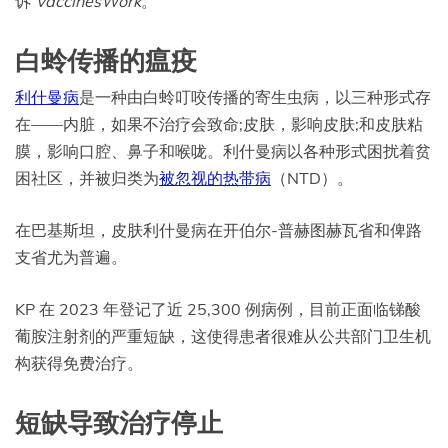
诉
VaccinesWork
。
白蛉传播的瘟疫
利什曼病
是一种由白蛉叮咬传播的寄生虫病，以三种形式存
在——内脏，如果不治疗会致命;皮肤，影响皮肤;和皮肤粘
膜，影响口腔、鼻子和喉咙。利什曼病以各种形式困扰着贫
困社区，并被归类为
被忽视的热带病
（NTD）。
在巴基斯坦，皮肤利什曼病在开伯尔-普赫图赫瓦省和俾路
支省尤为普遍。
KP 在 2023 年登记了近 25,300 例病例，目前正面临锑酸
葡胺注射剂的严重短缺，这使得患者很难从公共部门卫生机
构获得免费治疗。
短缺导致治疗停止