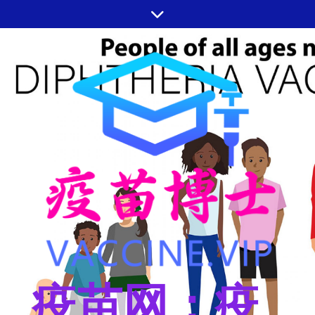
跳
至
内
容
疫苗网：疫