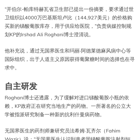
“开伯尔-帕库特赫瓦省卫生部已提出一份摘要，要求通过世
卫组织以4000万巴基斯坦卢比（144,927美元）的价格购
买新的锑酸葡胺库存，用于供应给医院，”负责病媒控制规
划KP的Irshad Ali Roghani博士澄清说。
他补充说，通过无国界医生和玛丽·阿德莱德麻风病中心等
国际组织，出于人道主义原因获得葡聚糖时间的选择也在寻
求中。
自主研发
Roghani博士还透露，为了缓解对进口锑酸葡胺小瓶的依
赖，KP政府正在研究当地生产的药物。一所著名的公立大
学被指派研究制备一种新的抗利什曼病药物。
无国界医生的药剂师兼研究员法希姆·瓦齐尔（Fahim
Wazir）说：“无国界医生认识到患者因锑酸葡胺注射剂短