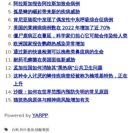
阿拉斯加报告阿拉斯加致命病例
孤星蜱的崛起带来新的疾病威胁
肯尼亚骆驼中发现了偶发性中东呼吸综合征病例
美国的莱姆病病例数在 2022 年增加了近 70%
僵尸鹿病正在蔓延，科学家们担心它可能会传染给人类
欧洲国家报告鹦鹉热感染异常增加
通过新的快速检测可以挽救类鼻疽病的生命
耐药毛癣菌在美国面临新威胁
孟加拉国如何消除其“黑热病”公共卫生问题
这种令人讨厌的蜱传疾病曾经被称为楠塔基特热，正在
上升
沙眼：如何在世界范围内预防失明的常见原因
猫抓热病原体与精神病风险增加有关
Powered by
YARPP
.
白蛉
,
利什曼病
,
锑酸葡胺