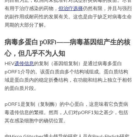
到目前为止，欧洲尚未批准针对戊型肝炎病毒的疫苗。尽管
有用于治疗感染的药物，
但治疗选择
仍然有限，并且与强烈
的副作用或耐药性的发展有关。这也是由于缺乏对病毒生命
周期的大部分了解。
病毒多蛋白 pORF1——病毒基因组产生的核
心，但几乎不为人知
HEV
遗传信息
的复制（基因组复制）是通过病毒多蛋白
pORF1介导的。该蛋白质由多个结构域组成。蛋白质结构
域是蛋白质内的稳定折叠结构，在功能和结构上独立于相邻
的蛋白质片段。
pORF1是复制（复制酶）的中心蛋白，这意味着它负责病
毒遗传信息的繁殖。然而，人们对pORF1知之甚少，包括
其在感染细胞中的确切位置。
由Mirco Glitscher博士领导的研究人员在Paul-Ehrlich研究