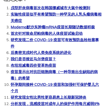
戊型肝炎病毒首次在韩国挪威城市大鼠中检测到
实验性疫苗似乎有希望预防一种罕见的人乳头瘤病毒相
关癌症
Moderna默沙东肿瘤mRNA疫苗长期随访数据积极
首次针对致命尼帕病毒的人体疫苗试验启动
研究发现二价 COVID-19 疫苗可有效预防血栓栓塞事
件
后奥密克戎时代人类免疫系统的进化
我们是否接近马尔堡疫苗？
布坦坦减毒四价登革热疫苗
疫苗显示出对抗巨细胞病毒（一种导致出生缺陷的病
毒）的希望
怀孕期间接种 COVID-19 疫苗和加强针可保护婴儿六
个月
研究发现女性比男性更容易患上长期新冠肺炎
分析发现，流感疫苗对成年人的保护作用每月减弱9%