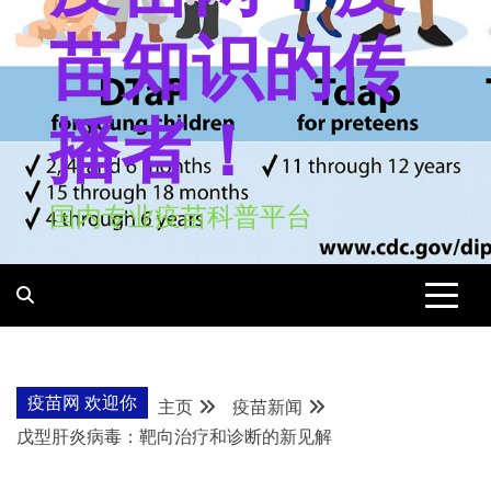
苗知识的传
播者！
国内专业疫苗科普平台
疫苗网 欢迎你
主页
疫苗新闻
戊型肝炎病毒：靶向治疗和诊断的新见解