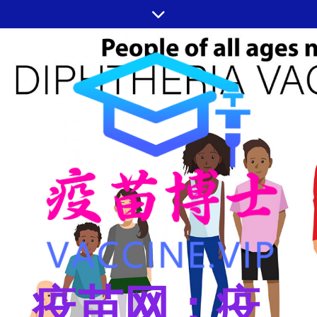
跳
至
内
容
疫苗网：疫