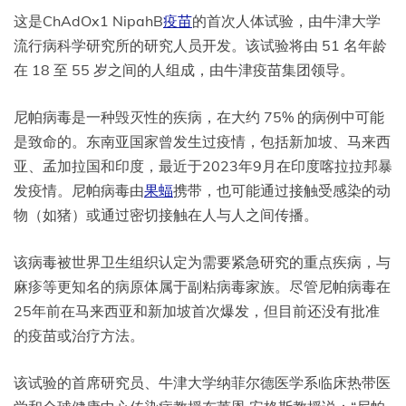
这是ChAdOx1 NipahB
疫苗
的首次人体试验，由牛津大学
流行病科学研究所的研究人员开发。该试验将由 51 名年龄
在 18 至 55 岁之间的人组成，由牛津疫苗集团领导。
尼帕病毒是一种毁灭性的疾病，在大约 75% 的病例中可能
是致命的。东南亚国家曾发生过疫情，包括新加坡、马来西
亚、孟加拉国和印度，最近于2023年9月在印度喀拉拉邦暴
发疫情。尼帕病毒由
果蝠
携带，也可能通过接触受感染的动
物（如猪）或通过密切接触在人与人之间传播。
该病毒被世界卫生组织认定为需要紧急研究的重点疾病，与
麻疹等更知名的病原体属于副粘病毒家族。尽管尼帕病毒在
25年前在马来西亚和新加坡首次爆发，但目前还没有批准
的疫苗或治疗方法。
该试验的首席研究员、牛津大学纳菲尔德医学系临床热带医