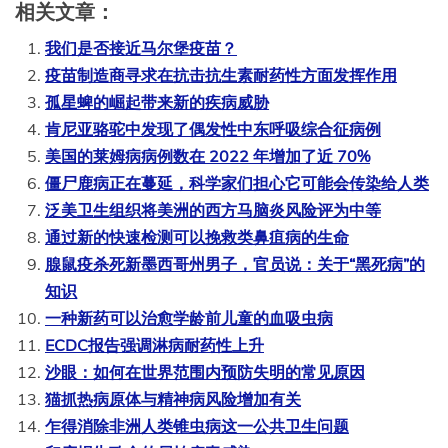
相关文章：
我们是否接近马尔堡疫苗？
疫苗制造商寻求在抗击抗生素耐药性方面发挥作用
孤星蜱的崛起带来新的疾病威胁
肯尼亚骆驼中发现了偶发性中东呼吸综合征病例
美国的莱姆病病例数在 2022 年增加了近 70%
僵尸鹿病正在蔓延，科学家们担心它可能会传染给人类
泛美卫生组织将美洲的西方马脑炎风险评为中等
通过新的快速检测可以挽救类鼻疽病的生命
腺鼠疫杀死新墨西哥州男子，官员说：关于“黑死病”的
知识
一种新药可以治愈学龄前儿童的血吸虫病
ECDC报告强调淋病耐药性上升
沙眼：如何在世界范围内预防失明的常见原因
猫抓热病原体与精神病风险增加有关
乍得消除非洲人类锥虫病这一公共卫生问题