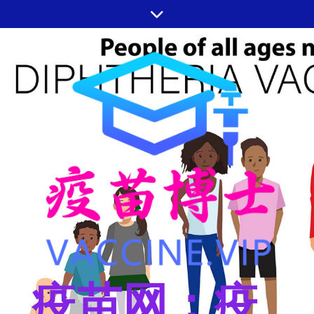
跳
至
内
容
疫苗网：疫