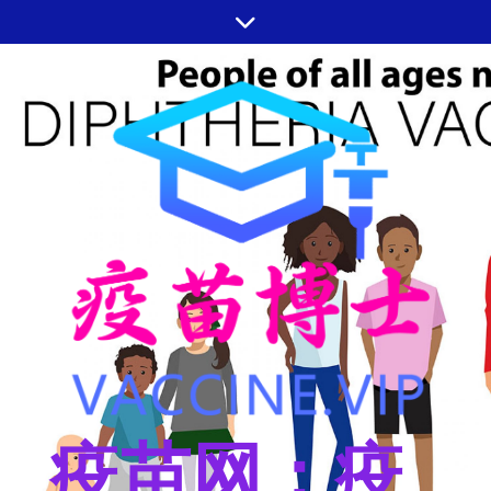
跳
至
内
容
疫苗网：疫