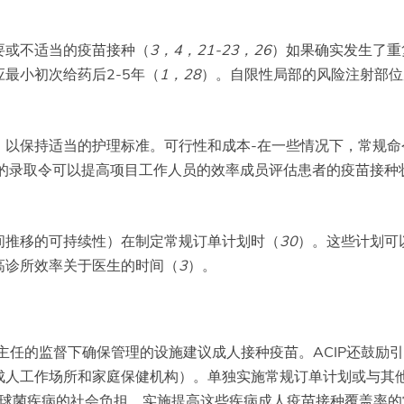
要或不适当的疫苗接种（
3
，
4
，
21-23
，
26
）如果确实发生了重
最小初次给药后2-5年（
1
，
28
）。自限性局部的风险注射部位
，以保持适当的护理标准。可行性和成本-在一些情况下，常规命
的录取令可以提高项目工作人员的效率成员评估患者的疫苗接种
间推移的可持续性）在制定常规订单计划时（
30
）。这些计划可
高诊所效率关于医生的时间（
3
）。
务主任的监督下确保管理的设施建议成人接种疫苗。ACIP还鼓
成人工作场所和家庭保健机构）。单独实施常规订单计划或与其
球菌疾病的社会负担，实施提高这些疾病成人疫苗接种覆盖率的