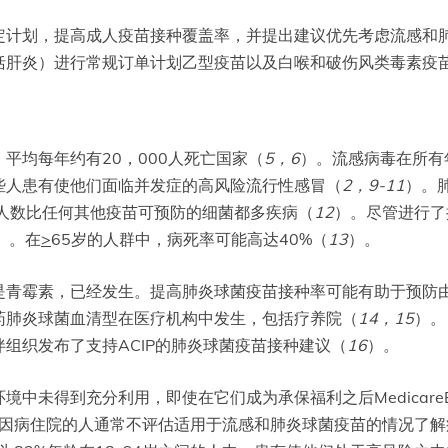
定计划，提高成人疫苗接种覆盖率，并提出建议优先考虑流感和
括肝炎）进行常规订单计划乙型疫苗以及白喉和破伤风类毒素疫
平均每年约有20，000人死亡国家（
5
，
6
）。流感病毒在所有
些人患有使他们面临并发症的高风险流行性感冒（
2
，
9-11
）。
人数比任何其他疫苗可预防的细菌都多疾病（
12
）。尽管进行了
）。在
>
65岁的人群中，病死率可能高达40%（
13
）。
是青霉素，已经发生。提高肺炎球菌疫苗接种率可能有助于预防
药肺炎球菌血清型在医疗机构中发生，包括疗养院（
14
，
15
）。
组织发布了支持ACIP的肺炎球菌疫苗接种建议（
16
）。
中未得到充分利用，即使在它们成为承保福利之后MedicareB
因病住院的人通常不评估适用于流感和肺炎球菌疫苗的情况了解