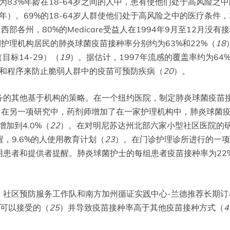
为83%年龄在18-64岁之间的人中，患有使他们处于高风险之
年）。69%的18-64岁人群使他们处于高风险之中的医疗条件，
部各州，80%的Medicare受益人在1994年9月至12月没
期护理机构居民的肺炎球菌疫苗接种率分别约为63%和22%（
18
目标14-29）（
19
）。据估计，1997年流感的覆盖率约为64
策和程序来防止脆弱人群中的疫苗可预防疾病（
20
）。
务的其他基于机构的策略。在一个纽约医院，制定肺炎球菌疫苗
在另一项研究中，药剂师增加了在一家护理机构中，肺炎球菌疫苗接
增加到4.0%（
22
）。在对明尼苏达州北部六家小型社区医院的研
，9.6%的人使用教育计划（
23
）。在门诊护理诊所进行的一项
患者和提供者提醒。肺炎球菌护士的每组患者疫苗接种率为22%
，社区预防服务工作队和南方加州循证实践中心-兰德推荐长期订
可以接受的（
25
）并导致疫苗接种率高于其他疫苗接种方式（
4