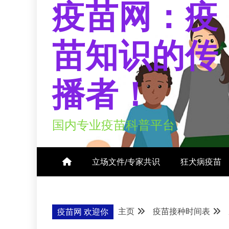
疫苗网：疫
苗知识的传
播者！
国内专业疫苗科普平台
立场文件/专家共识
狂犬病疫苗
主页
疫苗接种时间表
疫苗网 欢迎你