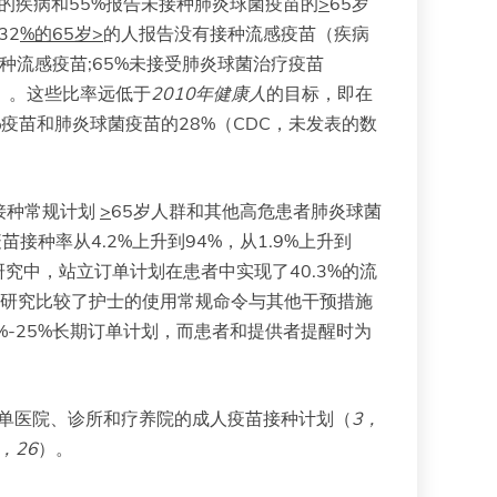
中的疾病和55%报告未接种肺炎球菌疫苗的
>
65岁
32
%的65岁>
的人报告没有接种流感疫苗（疾病
有接种流感疫苗;65%未接受肺炎球菌治疗疫苗
）。这些比率远低于
2010年健康人
的目标，即在
%疫苗和肺炎球菌疫苗的28%（CDC，未发表的数
接种常规计划
>
65岁人群和其他高危患者肺炎球菌
种率从4.2%上升到94%，从1.9%上升到
究中，站立订单计划在患者中实现了40.3%的流
研究比较了护士的使用常规命令与其他干预措施
-25%长期订单计划，而患者和提供者提醒时为
单医院、诊所和疗养院的成人疫苗接种计划（
3
，
，
26
）。