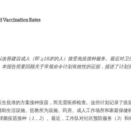
lt Vaccination Rates
以改善建议成人（即
>
18岁的人）接受免疫接种服务。最近对卫
。本报告简要回顾关于常规命令计划有效性的证据，描述了计划
医生批准的方案接种疫苗，而无需医师检查。这些计划记录了疫
辅助生活设施、惩教所为设施、药房、成人工作场所和家庭保健
炎球菌疫苗接种（
1
，
2
）。最近，工作队对社区预防服务（
3
）和