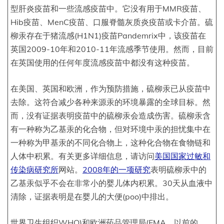
型肝炎疫苗和一些流感疫苗中。它没有用于MMR疫苗、
Hib疫苗、MenC疫苗、口服脊髓灰质炎疫苗或卡介苗。硫
柳汞存在于猪流感(H1N1)疫苗Pandemrix中，该疫苗在
英国2009-10年和2010-11年流感季节使用。然而，目前
在英国使用的任何年度流感疫苗中都没有这种疫苗。
在美国、英国和欧洲，作为预防措施，硫柳汞已从疫苗中
去除。这符合减少各种来源汞的环境暴露的全球目标。然
而，没有证据表明疫苗中的硫柳汞会造成伤害。硫柳汞含
有一种称为乙基汞的化合物，但对环境中汞的担忧集中在
一种称为甲基汞的不同化合物上，这种化合物在食物链和
人体中积累。有关更多详细信息，请访问
美国国家过敏和
传染病研究所
网站。
2008年的一项研究
表明硫柳汞中的
乙基汞似乎不会在非常小的婴儿体内积累。30天从血液中
清除，证据表明是在婴儿的大便(poo)中排出。
世界卫生组织WHO)和欧洲药品管理局(EMA，以前的