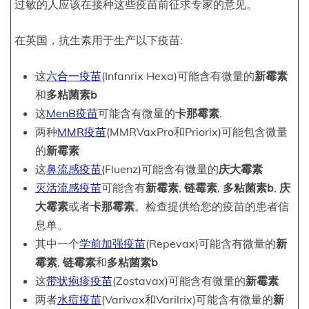
过敏的人应该在接种这些疫苗前征求专家的意见。
在英国，抗生素用于生产以下疫苗:
这
六合一疫苗
(Infanrix Hexa)可能含有微量的
新霉素
和
多粘菌素b
这
MenB疫苗
可能含有微量的
卡那霉素
.
两种
MMR疫苗
(MMRVaxPro和Priorix)可能包含微量
的
新霉素
这
鼻流感疫苗(
Fluenz)可能含有微量的
庆大霉素
灭活流感疫苗
可能含有
新霉素
,
链霉素
,
多粘菌素b
,
庆
大霉素
或者
卡那霉素
。检查提供给您的疫苗的患者信
息单。
其中一个
学前加强疫苗
(Repevax)可能含有微量的
新
霉素
,
链霉素
和
多粘菌素b
这
带状疱疹疫苗
(Zostavax)可能含有微量的
新霉素
两者
水痘疫苗
(Varivax和Varilrix)可能含有微量的
新