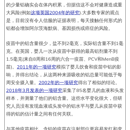
的少量铝确实会在体内积累，但据信这不会对健康造成重
大风险(例如
这项英国2004年的研究
).大多数专家的观点
是，目前没有令人信服的证据表明，每天接触任何形式的
铝都会增加阿尔茨海默病、基因损伤或癌症的风险。
疫苗中的铝含量很少，盐不到2毫克，实际铝含量不到1毫
克。在英国，婴儿一次从疫苗中获得的最高铝剂量不到
1.5毫克(来自8周和16周的六合一疫苗、PCV和MenB疫
苗)。
2011年的一项研究
模拟了婴儿饮食和疫苗中铝的影
响，并得出结论，从这两种来源吸收的铝总量可能低于每
周安全摄入量。
2002年的一项研究
得出了相似的结论。
2018年3月发表的一项研究
采集了85名婴儿的血液和头发
样本，并测量了他们的铝含量。这些水平变化很大，但研
究人员没有发现血液或头发中的铝水平与婴儿从疫苗中获
得的铝的估计量之间有任何关联。
与其他疫苗相比，含铝的疫苗在注射部位更容易发红和变