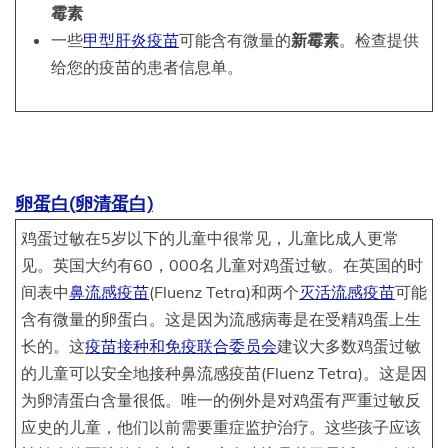
霉素
一些
甲型肝炎疫苗
可能含有微量的
新霉素
。检查提供
给您的疫苗的患者信息单。
卵蛋白(卵清蛋白)
鸡蛋过敏在5岁以下的儿童中很常见，儿童比成人更常
见。英国大约有60，000名儿童对鸡蛋过敏。在英国的时
间表中
鼻流感疫苗
(Fluenz Tetra)和两个
灭活流感疫苗
可能
含有微量的卵蛋白。这是因为流感病毒是在受精鸡蛋上生
长的。这
疫苗接种和免疫联合委员会
建议大多数鸡蛋过敏
的儿童可以安全地接种鼻流感疫苗(Fluenz Tetra)。这是因
为卵清蛋白含量很低。唯一的例外是对鸡蛋有严重过敏反
应史的儿童，他们以前需要重症监护治疗。这些孩子应该