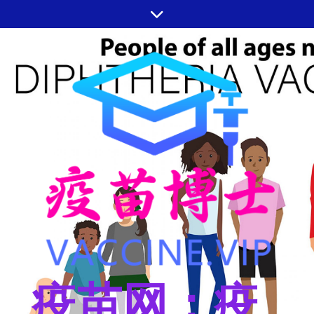
跳
至
内
容
疫苗网：疫