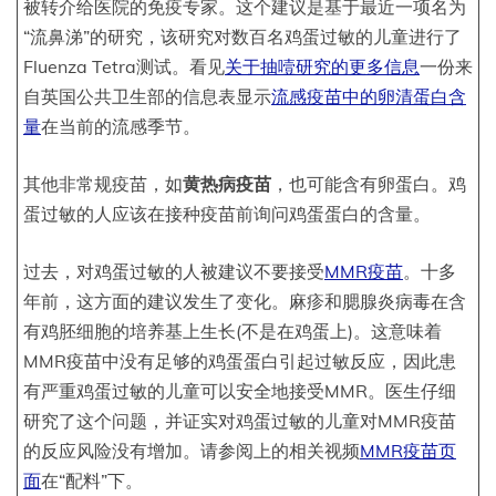
被转介给医院的免疫专家。这个建议是基于最近一项名为
“流鼻涕”的研究，该研究对数百名鸡蛋过敏的儿童进行了
Fluenza Tetra测试。看见
关于抽噎研究的更多信息
一份来
自英国公共卫生部的信息表显示
流感疫苗中的卵清蛋白含
量
在当前的流感季节。
其他非常规疫苗，如
黄热病疫苗
，也可能含有卵蛋白。鸡
蛋过敏的人应该在接种疫苗前询问鸡蛋蛋白的含量。
过去，对鸡蛋过敏的人被建议不要接受
MMR疫苗
。十多
年前，这方面的建议发生了变化。麻疹和腮腺炎病毒在含
有鸡胚细胞的培养基上生长(不是在鸡蛋上)。这意味着
MMR疫苗中没有足够的鸡蛋蛋白引起过敏反应，因此患
有严重鸡蛋过敏的儿童可以安全地接受MMR。医生仔细
研究了这个问题，并证实对鸡蛋过敏的儿童对MMR疫苗
的反应风险没有增加。请参阅上的相关视频
MMR疫苗页
面
在“配料”下。