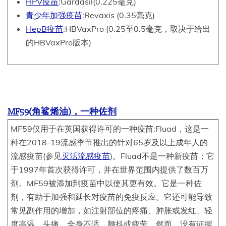
HPV疫苗
:Gardasil(0.225毫克)
青少年加强疫苗
:Revaxis (0.35毫克)
HepB疫苗
:HBVaxPro (0.25至0.5毫克，取决于给出
的HBVaxPro版本)
MF59(角鲨烯油)，一种佐剂
MF59仅用于在英国获得许可的一种疫苗:Fluad，这是一
种在2018-19流感季节推出的针对65岁及以上成年人的
流感疫苗(参见
灭活流感疫苗
)。Fluad不是一种新疫苗；它
于1997年首次获得许可，并在世界范围内提供了数百万
剂。MF59被添加到疫苗中以使其更有效。它是一种佐
剂，有助于加强和延长对疫苗的免疫反应。它还可能导致
常见副作用的增加，如注射部位的疼痛、肿胀或发红、轻
度高温、头痛、全身不适、颤抖或疲劳。然而，没有证据