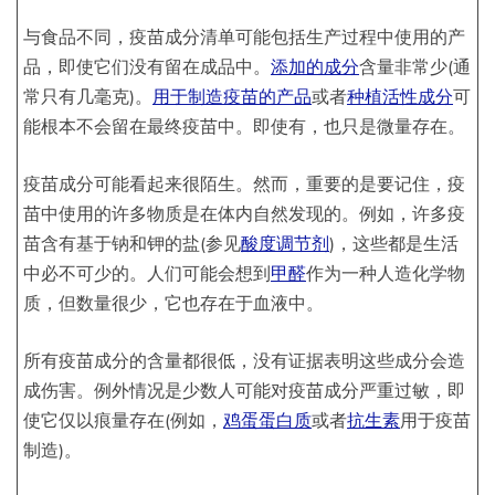
与食品不同，疫苗成分清单可能包括生产过程中使用的产
品，即使它们没有留在成品中。
添加的成分
含量非常少(通
常只有几毫克)。
用于制造疫苗的产品
或者
种植活性成分
可
能根本不会留在最终疫苗中。即使有，也只是微量存在。
疫苗成分可能看起来很陌生。然而，重要的是要记住，疫
苗中使用的许多物质是在体内自然发现的。例如，许多疫
苗含有基于钠和钾的盐(参见
酸度调节剂
)，这些都是生活
中必不可少的。人们可能会想到
甲醛
作为一种人造化学物
质，但数量很少，它也存在于血液中。
所有疫苗成分的含量都很低，没有证据表明这些成分会造
成伤害。例外情况是少数人可能对疫苗成分严重过敏，即
使它仅以痕量存在(例如，
鸡蛋蛋白质
或者
抗生素
用于疫苗
制造)。