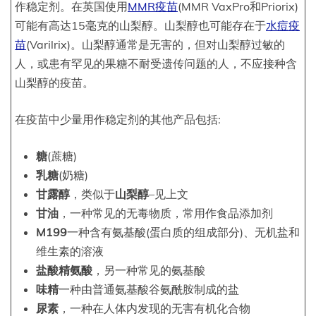
作稳定剂。在英国使用
MMR疫苗
(MMR VaxPro和Priorix)
可能有高达15毫克的山梨醇。山梨醇也可能存在于
水痘疫
苗
(Varilrix)。山梨醇通常是无害的，但对山梨醇过敏的
人，或患有罕见的果糖不耐受遗传问题的人，不应接种含
山梨醇的疫苗。
在疫苗中少量用作稳定剂的其他产品包括:
糖
(蔗糖)
乳糖
(奶糖)
甘露醇
，类似于
山梨醇
–见上文
甘油
，一种常见的无毒物质，常用作食品添加剂
M199
一种含有氨基酸(蛋白质的组成部分)、无机盐和
维生素的溶液
盐酸精氨酸
，另一种常见的氨基酸
味精
一种由普通氨基酸谷氨酰胺制成的盐
尿素
，一种在人体内发现的无害有机化合物