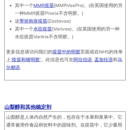
其中一个
MMR疫苗
(MMRVaxPro)。(在英国使用的另
一种MMR疫苗Priorix不含明胶。)
这
带状疱疹疫苗
(Zostavax)
其中一个
水痘疫苗
(Varivax)。(在英国使用的另一种
水痘疫苗Varilrix不含明胶。)
更多信息请访问我们的
疫苗中的明胶
页面或在NHS的传单
上
‘疫苗和猪明胶’
。此信息也可在
阿拉伯语
,
孟加拉语
和
乌
尔都语
.
山梨醇和其他稳定剂
山梨醇是人体内自然产生的，也存在于水果和浆果中。它
通常被用作食品和饮料中的甜味剂。在疫苗中，它少量用