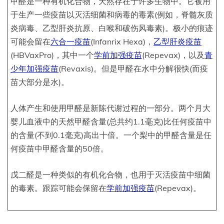
甲醛是一种有机化合物，天然存在于许多生物中。它被用
于生产一些疫苗以灭活细菌和病毒的毒素(例如，脊髓灰质
炎病毒、乙型肝炎抗原、白喉和破伤风毒素)。极小的痕迹
可能会留在
六合一疫苗
(Infanrix Hexa)，
乙型肝炎疫苗
(HBVaxPro)，其中一个
学前加强疫苗
(Repevax)，以及
青
少年加强疫苗
(Revaxis)。但是甲醛在水中分解很快(而疫
苗大部分是水)。
人体产生和使用甲醛是新陈代谢过程的一部分。两个月大
婴儿血液中的天然甲醛含量(总共约1.1毫克)比任何疫苗中
的含量(不到0.1毫克)高出十倍。一个梨中的甲醛含量是任
何疫苗中甲醛含量的50倍。
戊二醛是一种类似的有机化合物，也用于灭活疫苗中细菌
的毒素。跟踪可能会保留在
学前加强疫苗
(Repevax)。