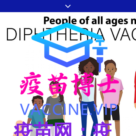
跳
至
内
容
疫苗网：疫