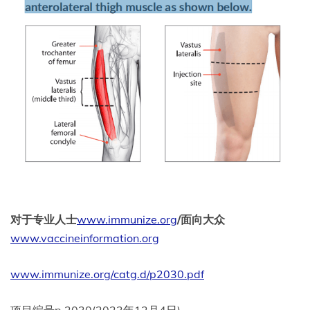
对于专业人士
www.immunize.org
/面向大众
www.vaccineinformation.org
www.immunize.org/catg.d/p2030.pdf