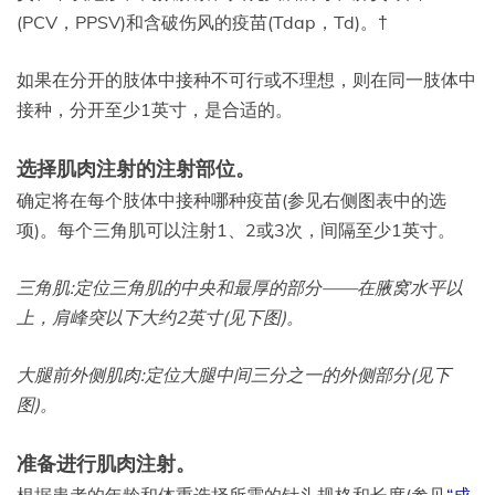
(PCV，PPSV)和含破伤风的疫苗(Tdap，Td)。†
如果在分开的肢体中接种不可行或不理想，则在同一肢体中
接种，分开至少1英寸，是合适的。
选择肌肉注射的注射部位。
确定将在每个肢体中接种哪种疫苗(参见右侧图表中的选
项)。每个三角肌可以注射1、2或3次，间隔至少1英寸。
三角肌:定位三角肌的中央和最厚的部分——在腋窝水平以
上，肩峰突以下大约2英寸(见下图)。
大腿前外侧肌肉:定位大腿中间三分之一的外侧部分(见下
图)。
准备进行肌肉注射。
根据患者的年龄和体重选择所需的针头规格和长度(参见
“成