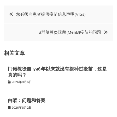
文
您必须向患者提供疫苗信息声明(VISs)
章
B群脑膜炎球菌(MenB)疫苗的问题
导
航
相关文章
门诺教徒自 1796 年以来就没有接种过疫苗，这是
真的吗？
2026年8月6日
白喉：问题和答案
2026年8月2日