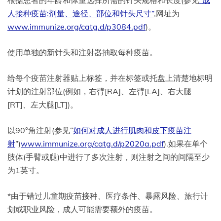
人接种疫苗:剂量、途径、部位和针头尺寸”
,网址为
www.immunize.org/catg.d/p3084.pdf
)。
使用单独的新针头和注射器抽取每种疫苗。
给每个疫苗注射器贴上标签，并在标签或托盘上清楚地标明
计划的注射部位(例如，右臂[RA]、左臂[LA]、右大腿
[RT]、左大腿[LT])。
以90°角注射(参见“
如何对成人进行肌肉和皮下疫苗注
射
”)
www.immunize.org/catg.d/p2020a.pdf
).如果在单个
肢体(手臂或腿)中进行了多次注射，则注射之间的间隔至少
为1英寸。
*由于错过儿童期疫苗接种、医疗条件、暴露风险、旅行计
划或职业风险，成人可能需要额外的疫苗。