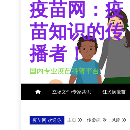
疫苗网：疫
苗知识的传
播者！
国内专业疫苗科普平台
立场文件/专家共识
狂犬病疫苗
主页
传染病
风疹
疫苗网 欢迎你