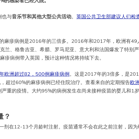
0%的感染者已经入院。
例也与
音乐节和其他大型公共活动
。
英国公共卫生部建议人们检
麻疹病例是2016年的三倍多。2016年和2017年，欧洲有49
乌克兰、格鲁吉亚、希腊、罗马尼亚、意大利和法国爆发了特别严
量麻疹病例带入英国，预计这种情况将持续下去。
8年欧洲超过82，500例麻疹病例
。这是2017年的3倍多，是201
说，超过60%的麻疹病例已经住院治疗。查看来自的定期报告
欧
严重的疫情。大约95%的病例发生在尚未接种疫苗的婴儿和1
量？
一剂在12-13个月龄时注射。疫苗通常不会在此之前注射，因