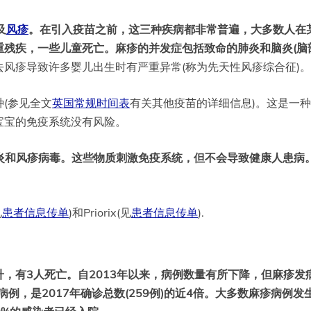
及
风疹
。在引入疫苗之前，这三种疾病都非常普遍，大多数人在
残疾，一些儿童死亡。麻疹的并发症包括致命的肺炎和脑炎(脑
风疹导致许多婴儿出生时有严重异常(称为先天性风疹综合征)。
(参见全文
英国常规时间表
有关其他疫苗的详细信息)。这是一
宝宝的免疫系统没有风险。
腺炎和风疹病毒。这些物质刺激免疫系统，但不会导致健康人患病
见
患者信息传单
)和Priorix(见
患者信息传单
).
升，有3人死亡。自2013年以来，病例数量有所下降，但麻疹发病
疹病例，是2017年确诊总数(259例)的近4倍。大多数麻疹病例