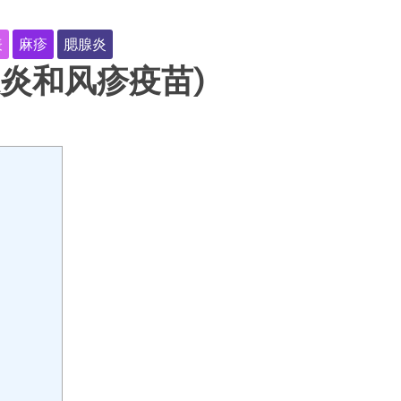
表
麻疹
腮腺炎
腺炎和风疹疫苗)