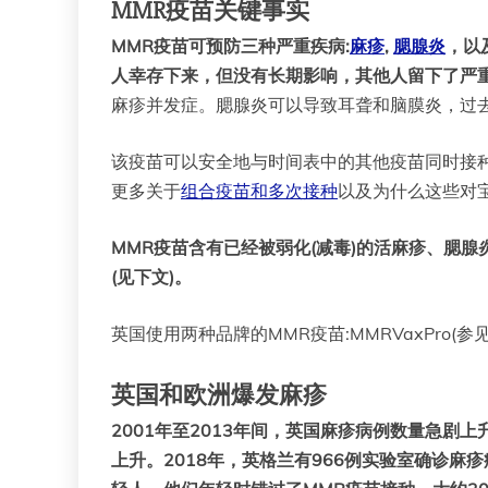
MMR疫苗关键事实
MMR疫苗可预防三种严重疾病:
麻疹
,
腮腺炎
，以
人幸存下来，但没有长期影响，其他人留下了严重
麻疹并发症。腮腺炎可以导致耳聋和脑膜炎，过去
该疫苗可以安全地与时间表中的其他疫苗同时接种
更多关于
组合疫苗和多次接种
以及为什么这些对
MMR疫苗含有已经被弱化(减毒)的活麻疹、腮
(见下文)。
英国使用两种品牌的MMR疫苗:MMRVaxPro(参
英国和欧洲爆发麻疹
2001年至2013年间，英国麻疹病例数量急剧上
上升。2018年，英格兰有966例实验室确诊麻