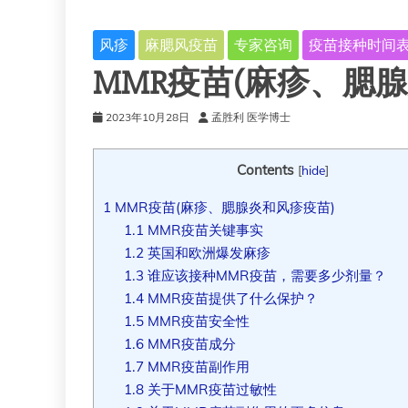
风疹
麻腮风疫苗
专家咨询
疫苗接种时间
MMR疫苗(麻疹、腮
2023年10月28日
孟胜利 医学博士
Contents
[
hide
]
1
MMR疫苗(麻疹、腮腺炎和风疹疫苗)
1.1
MMR疫苗关键事实
1.2
英国和欧洲爆发麻疹
1.3
谁应该接种MMR疫苗，需要多少剂量？
1.4
MMR疫苗提供了什么保护？
1.5
MMR疫苗安全性
1.6
MMR疫苗成分
1.7
MMR疫苗副作用
1.8
关于MMR疫苗过敏性