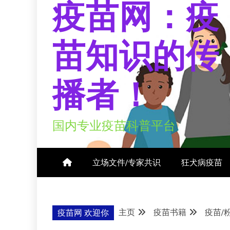
疫苗网：疫
苗知识的传
播者！
国内专业疫苗科普平台
立场文件/专家共识
狂犬病疫苗
主页
疫苗书籍
疫苗/
疫苗网 欢迎你