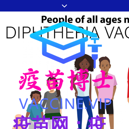
跳
至
内
容
疫苗网：疫