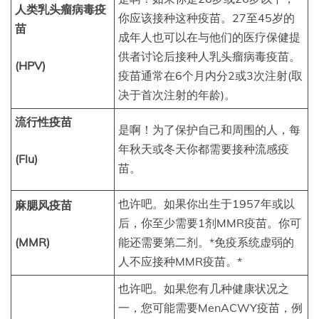
人类乳头瘤病毒疫
你应该接种这种疫苗。27至45岁的
苗
成年人也可以在与他们的医疗保健提
供者讨论后接种人乳头瘤病毒疫苗。
(HPV)
疫苗通常在6个月内分2或3次注射(取
决于首次注射的年龄)。
流行性疫苗
是啊！为了保护自己和周围的人，每
年秋天或冬天你都需要接种流感疫
(Flu)
苗。
也许吧。如果你出生于1957年或以
麻腮风疫苗
后，你至少需要1剂MMR疫苗。你可
(MMR)
能还需要第二剂。*免疫系统虚弱的
人不应接种MMR疫苗。*
也许吧。如果您有几种健康状况之
一，您可能需要MenACWY疫苗，例