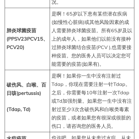
况。
是啊！65岁以下患有某些潜在疾病
(如慢性心脏病)或其他风险因素的成
肺炎球菌疫苗
人需要肺炎球菌疫苗。所有65岁及以
(PPSV23PCV15、
上的成年人，如果他们以前没有接种
PCV20)
过肺炎球菌结合疫苗(PCV ),也需要接
种疫苗。您的医务人员可以决定您可
能需要的疫苗(如果有)。
是啊！如果你一生中没有注射过
Tdap，你现在需要注射一针Tdap。
破伤风、白喉、百
之后，你需要每10年注射一次Tdap
日咳(pertussis)
或Td加强剂量。如果您一生中没有注
(Tdap, Td)
射过至少3次含破伤风和白喉类毒素
的疫苗，或者如果您有很深或很脏的
伤口，请咨询您的医务人员。
也许吧。如果您从未患过水痘，从未
水痘疫苗