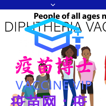
跳
至
内
容
疫苗网：疫