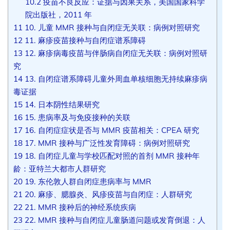
10.2
疫苗不良反应：证据与因果关系，美国国家科学
院出版社，2011 年
11
10. 儿童 MMR 接种与自闭症无关联：病例对照研究
12
11. 麻疹疫苗接种与自闭症谱系障碍
13
12. 麻疹病毒疫苗与伴肠病自闭症无关联：病例对照研
究
14
13. 自闭症谱系障碍儿童外周血单核细胞无持续麻疹病
毒证据
15
14. 日本阴性结果研究
16
15. 患病率及与免疫接种的关联
17
16. 自闭症症状是否与 MMR 疫苗相关：CPEA 研究
18
17. MMR 接种与广泛性发育障碍：病例对照研究
19
18. 自闭症儿童与学校匹配对照的首剂 MMR 接种年
龄：亚特兰大都市人群研究
20
19. 东伦敦人群自闭症患病率与 MMR
21
20. 麻疹、腮腺炎、风疹疫苗与自闭症：人群研究
22
21. MMR 接种后的神经系统疾病
23
22. MMR 接种与自闭症儿童肠道问题或发育倒退：人