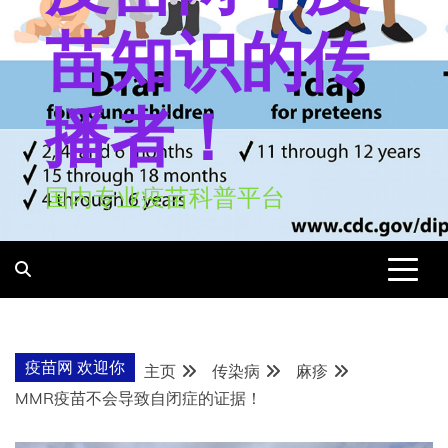
苗知识的传
播者！
国内专业疫苗科普平台
疫苗网 欢迎你
主页
传染病
麻疹
MMR疫苗不会导致自闭症的证据！