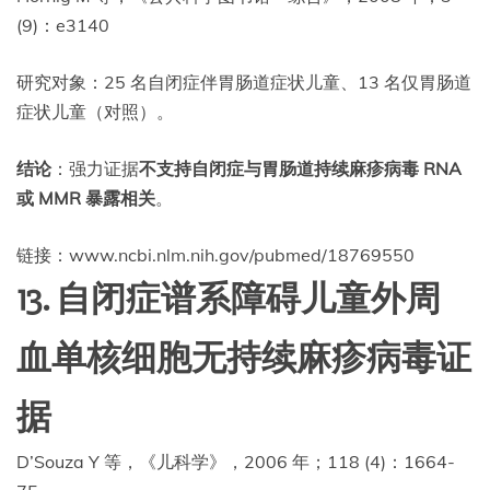
(9)：e3140
研究对象：25 名自闭症伴胃肠道症状儿童、13 名仅胃肠道
症状儿童（对照）。
结论
：强力证据
不支持自闭症与胃肠道持续麻疹病毒 RNA
或 MMR 暴露相关
。
链接：www.ncbi.nlm.nih.gov/pubmed/18769550
13. 自闭症谱系障碍儿童外周
血单核细胞无持续麻疹病毒证
据
D’Souza Y 等，《儿科学》，2006 年；118 (4)：1664-