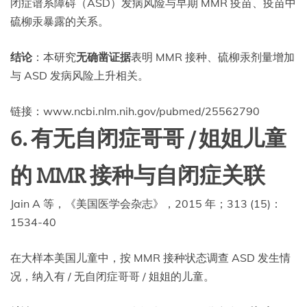
闭症谱系障碍（ASD）发病风险与早期 MMR 疫苗、疫苗中
硫柳汞暴露的关系。
结论
：本研究
无确凿证据
表明 MMR 接种、硫柳汞剂量增加
与 ASD 发病风险上升相关。
链接：www.ncbi.nlm.nih.gov/pubmed/25562790
6. 有无自闭症哥哥 / 姐姐儿童
的 MMR 接种与自闭症关联
Jain A 等，《美国医学会杂志》，2015 年；313 (15)：
1534-40
在大样本美国儿童中，按 MMR 接种状态调查 ASD 发生情
况，纳入有 / 无自闭症哥哥 / 姐姐的儿童。