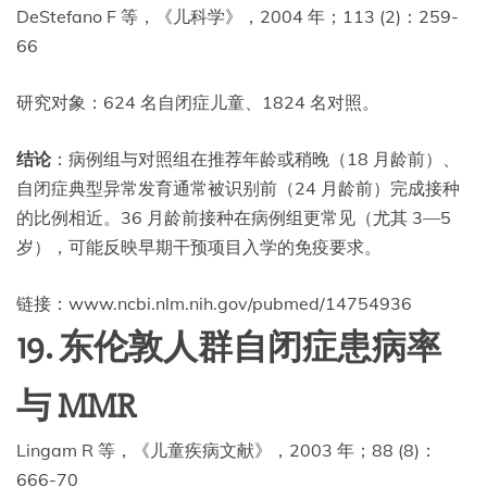
DeStefano F 等，《儿科学》，2004 年；113 (2)：259-
66
研究对象：624 名自闭症儿童、1824 名对照。
结论
：病例组与对照组在推荐年龄或稍晚（18 月龄前）、
自闭症典型异常发育通常被识别前（24 月龄前）完成接种
的比例相近。36 月龄前接种在病例组更常见（尤其 3—5
岁），可能反映早期干预项目入学的免疫要求。
链接：www.ncbi.nlm.nih.gov/pubmed/14754936
19. 东伦敦人群自闭症患病率
与 MMR
Lingam R 等，《儿童疾病文献》，2003 年；88 (8)：
666-70