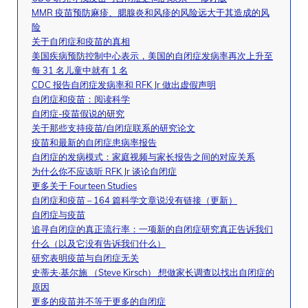
MMR 疫苗预防麻疹、腮腺炎和风疹的风险远大于其造成的风
险
关于自闭症和疫苗的真相
美国疾病预防控制中心表示，美国的自闭症发病率再次上升至
每 31 名儿童中就有 1 名
CDC 报告自闭症发病率和 RFK Jr 做出虚假声明
自闭症和疫苗：阅读科学
自闭症-疫苗假说的研究
关于那些支持疫苗/自闭症联系的研究论文
疫苗和最新的自闭症患病率报告
自闭症的发病模式：家庭视频与家长报告之间的对应关系
为什么你不应该听 RFK Jr 谈论自闭症
更多关于 Fourteen Studies
自闭症和疫苗 – 164 篇科学文章说没有链接（更新）
自闭症与疫苗
追寻自闭症的真正流行率：一项新的自闭症研究真正告诉我们
什么（以及它没有告诉我们什么）
研究表明疫苗与自闭症无关
史蒂夫·基尔施 （Steve Kirsch） 想做家长调查以找出自闭症的
原因
更多的疫苗并不等于更多的自闭症