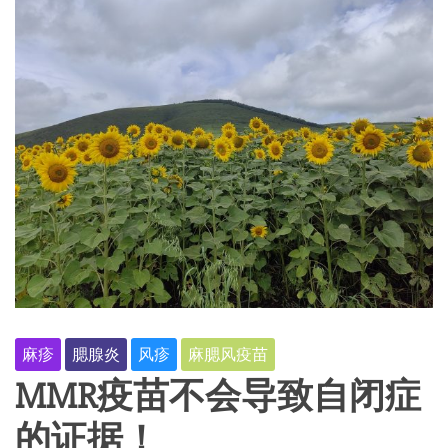
麻疹
腮腺炎
风疹
麻腮风疫苗
MMR疫苗不会导致自闭症
的证据！