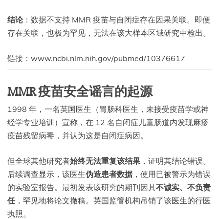
结论
：数据不支持 MMR 疫苗与自闭症存在因果关联。即便
存在关联，也极为罕见，无法在该大样本区域研究中检出。
链接：www.ncbi.nlm.nih.gov/pubmed/10376617
MMR 疫苗安全谣言的起源
1998 年，一名英国医生（胃肠科医生，未接受疫苗学或神
经学专业培训）宣称，在 12 名自闭症儿童肠道内发现麻疹
疫苗残留病毒，并认为这是自闭症病因。
但全球其他研究者
始终无法重复该结果
，证明其结论错误。
后续调查显示，该医生
伪造患者数据
，使用已被警示为错误
的实验室报告。最初发表该研究的期刊因其
不诚实、不负责
任
，罕见地将论文撤稿。英国监管机构吊销了该医生的行医
执照。