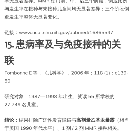
率无显著差异。MMR 使用前、中、后三个阶段，倒退比例
与发生率在接种与未接种儿童间均无显著差异；三个阶段倒
退发生率整体无显著变化。
链接：www.ncbi.nlm.nih.gov/pubmed/16865547
15. 患病率及与免疫接种的关
联
Fombonne E 等，《儿科学》，2006 年；118 (1)：e139-
50
研究对象：1987—1998 年出生、就读 55 所学校的
27,749 名儿童。
结论
：结果排除广泛性发育障碍与
高剂量乙基汞暴露
（相当
于美国 1990 年代水平）、1 剂 / 2 剂 MMR 接种相关。