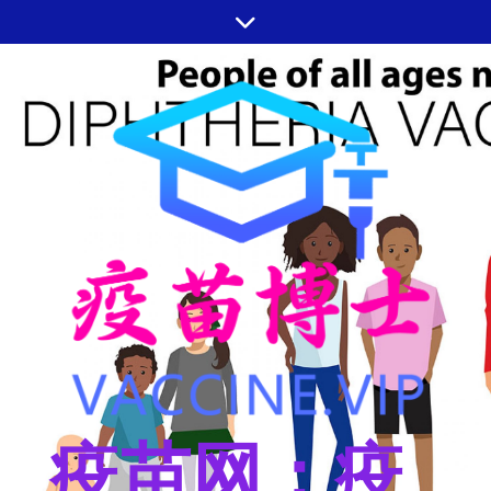
跳
至
内
容
疫苗网：疫