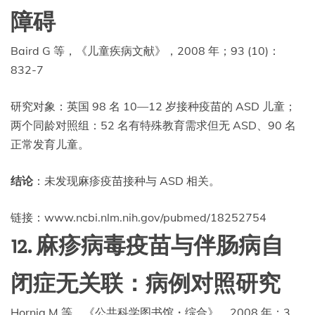
障碍
Baird G 等，《儿童疾病文献》，2008 年；93 (10)：
832-7
研究对象：英国 98 名 10—12 岁接种疫苗的 ASD 儿童；
两个同龄对照组：52 名有特殊教育需求但无 ASD、90 名
正常发育儿童。
结论
：未发现麻疹疫苗接种与 ASD 相关。
链接：www.ncbi.nlm.nih.gov/pubmed/18252754
12. 麻疹病毒疫苗与伴肠病自
闭症无关联：病例对照研究
Hornig M 等，《公共科学图书馆・综合》，2008 年；3