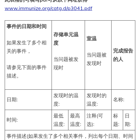
www.immunize.org/catg.d/p3041.pdf
事件的日期和时间
存储单元温
室温
如果发生了多个相
度
完成报告
关的事件，
当问题被
当问题被发
的人
发现时
请参见下面的事件
现时
描述。
发现时的温
发现时的
日期:
名称:
度:
温度:
最低
最高
注释(可
标
日
时间:
温度:
温度:
选):
题:
期:
事件描述(如果发生了多个相关事件，列出每个日期、时间