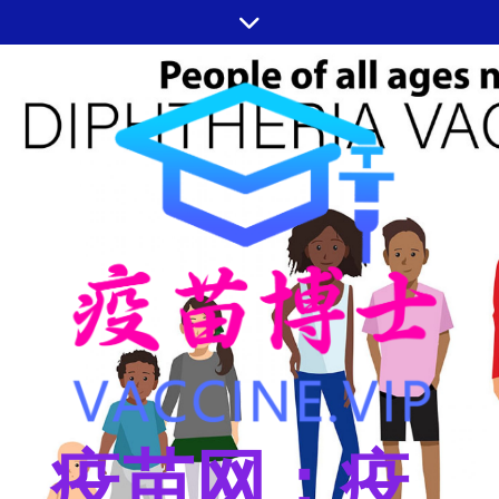
跳
至
内
容
疫苗网：疫