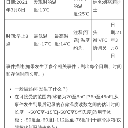
日期:2021
发现时的温
姓名:娜塔莉护
的温
年3月8日
度:13℃
士
度:25℃
日
注释(可
头
期:21
时间:早上8
最低温
最高温
选):温度
衔:VFC
年3
点
度:-17℃
度:14℃
约为。
协调员
月8
日
事件描述(如果发生了多个相关事件，列出每个日期、时间
和存储时间长度。)
一般描述(即发生了什么？)
在可接受的范围内(冰箱为20至8oC [36o至46oF],从
事件发生到最后记录的存储温度读数之间的估计时间
长度；-50℃至-15℃[-58℃至5华氏度]适用于冰
柜；-80度至-60度[-112度至-76度]用于超冷冰箱(仅
限辉瑞新冠肺炎疫苗)