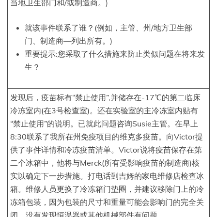
当地卫生部门和/或制造商。)
就该事件联系了谁？(例如，主管、州/地方卫生部
门、制造商—列出所有。)
重要提示:您采取了什么措施来防止类似问题在将来发
生？
发现后，疫苗标有“禁止使用”,并储存在-17℃的第二临床
冷冻室内(在3号检查室)。还在实验室的主冷冻室内贴有
“禁止使用”的说明。已就此问题咨询Susie主管。在早上
8:30联系了我所在州免疫项目的维克多疫苗。向Victor提
供了事件详情和冷冻疫苗清单。Victor说将疫苗保存在第
二个冰箱中，他将与Merck(所有受影响疫苗的制造商)核
实以确定下一步措施。打电话到吉姆的家电维修店检查冰
箱。维修人员更换了冷冻箱门垫圈，并建议移除门上的冷
冻箱包装，因为包装的尺寸和重量可能会影响门的完全关
闭。没有发现恒温器或其他机械部件有问题。