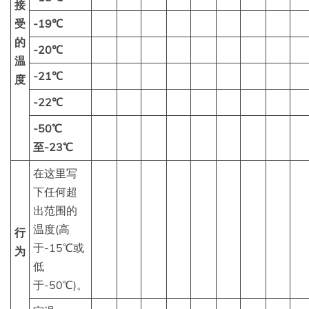
接
受
-19℃
的
-20℃
温
-21℃
度
-22℃
-50℃
至-23℃
在这里写
下任何超
出范围的
温度(高
行
于-15℃或
为
低
于-50℃)。