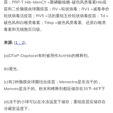
苗；PRP-T Hib-MenCY =聚磷酸核糖-破伤风类毒素Hib疫
苗和二价脑膜炎球菌疫苗；RV =轮状病毒；RV1 =减毒单价
轮状病毒活疫苗；RV5 =活的重组五价轮状病毒疫苗；Td =
破伤风和白喉类毒素；Tdap =破伤风类毒素、还原白喉类
毒素和无细胞百日咳。
来源:
(
1
，
2
)。
(a)DTaP-Daptacel有时被用作ActHib的稀释剂。
(b)避光。
(c)有2种脑膜炎球菌结合疫苗；Menactra是非冻干的，
Menveo是冻干的。粉末和稀释剂都应储存在35℉-46℉下
(d)冻干的小球可以在冷冻温度下储存；重组疫苗应储存在
冷藏室温度下。