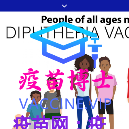
跳
至
内
容
疫苗网：疫