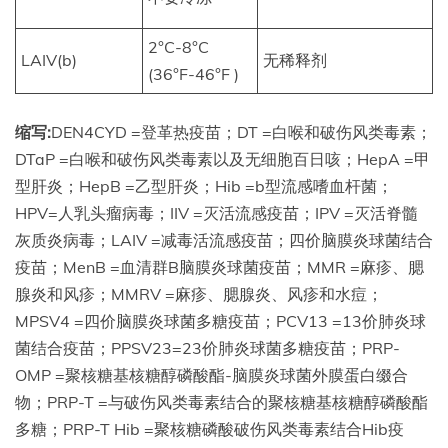
2°C-8°C
LAIV(b)
无稀释剂
(36°F-46°F )
缩写:
DEN4CYD =登革热疫苗；DT =白喉和破伤风类毒素；
DTaP =白喉和破伤风类毒素以及无细胞百日咳；HepA =甲
型肝炎；HepB =乙型肝炎；Hib =b型流感嗜血杆菌；
HPV=人乳头瘤病毒；IIV =灭活流感疫苗；IPV =灭活脊髓
灰质炎病毒；LAIV =减毒活流感疫苗；四价脑膜炎球菌结合
疫苗；MenB =血清群B脑膜炎球菌疫苗；MMR =麻疹、腮
腺炎和风疹；MMRV =麻疹、腮腺炎、风疹和水痘；
MPSV4 =四价脑膜炎球菌多糖疫苗；PCV13 =13价肺炎球
菌结合疫苗；PPSV23=23价肺炎球菌多糖疫苗；PRP-
OMP =聚核糖基核糖醇磷酸酯-脑膜炎球菌外膜蛋白缀合
物；PRP-T =与破伤风类毒素结合的聚核糖基核糖醇磷酸酯
多糖；PRP-T Hib =聚核糖磷酸破伤风类毒素结合Hib疫