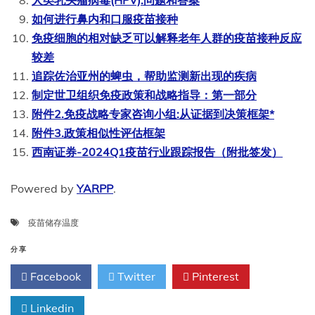
人类乳头瘤病毒(HPV):问题和答案
如何进行鼻内和口服疫苗接种
免疫细胞的相对缺乏可以解释老年人群的疫苗接种反应
较差
追踪佐治亚州的蜱虫，帮助监测新出现的疾病
制定世卫组织免疫政策和战略指导：第一部分
附件2.免疫战略专家咨询小组:从证据到决策框架*
附件3.政策相似性评估框架
西南证券-2024Q1疫苗行业跟踪报告（附批签发）
Powered by
YARPP
.
疫苗储存温度
分享
Facebook
Twitter
Pinterest
Linkedin