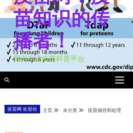
苗知识的传
播者！
国内专业疫苗科普平台
疫苗网 欢迎你
主页
未分类
疫苗储存和处理