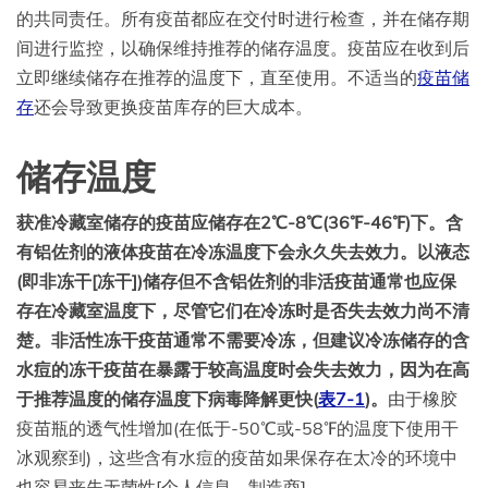
的共同责任。所有疫苗都应在交付时进行检查，并在储存期
间进行监控，以确保维持推荐的储存温度。疫苗应在收到后
立即继续储存在推荐的温度下，直至使用。不适当的
疫苗储
存
还会导致更换疫苗库存的巨大成本。
储存温度
获准
冷藏室
储存的疫苗应储存在2
℃
-8
℃
(36
℉
-46
℉
)下。含
有铝佐剂的液体疫苗在冷冻温度下会永久失去效力。以液态
(即非冻干[冻干])储存但不含铝佐剂的非活疫苗通常也应保
存在
冷藏室
温度下，尽管它们在冷冻时是否失去效力尚不清
楚。非活性冻干疫苗通常不需要冷冻，但建议冷冻储存的含
水痘的冻干疫苗在暴露于较高温度时会失去效力，因为在高
于推荐温度的储存温度下病毒降解更快(
表7-1
)。
由于橡胶
疫苗瓶的透气性增加(在低于-50℃或-58℉的温度下使用干
冰观察到)，这些含有水痘的疫苗如果保存在太冷的环境中
也容易丧失无菌性[个人信息，制造商]。