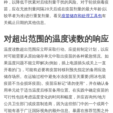
种，以降低干扰素对后续剂量干扰的风险。对于轮状病毒疫
苗，应在无效剂量间隔28天后或在疫苗剂量的最大年龄(以
较早者为准)进行重复剂量。看见
疫苗储存和处理工具包
有
关截止日期的其他信息。
对超出范围的温度读数的响应
温度读数超出范围应立即采取行动。应提前制定计划，以应
对可能需要从原始储存单元中取出疫苗的各种紧急情况。如
果温度问题不能立即解决(例如，插上电源插头或关上一直
开着的门)，可能有必要将疫苗转移到预先指定的备用应急
储存场所。在运输过程中避免冷冻疫苗至关重要(用冰包装
疫苗不当会损坏疫苗)。疫苗应标记“请勿使用”，并在确认备
用单元处于适当温度后移至备用位置。在实践中确定疫苗的
可行性包括考虑温度变化的时间和幅度，并应咨询州/地方
公共卫生部门或疫苗制造商，因为这些部门中的一个或两个
可能有基于广泛国际视角的额外信息。暴露在推荐范围之外