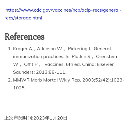
https://www.cdc.gov/vaccines/hcp/acip-recs/general-
recs/storage.html
References
Kroger A，Atkinson W， Pickering L. General
immunization practices. In: Plotkin S， Orenstein
W， Offit P， Vaccines. 6th ed. China: Elsevier
Saunders; 2013:88-111.
MMWR Morb Mortal Wkly Rep. 2003;52(42):1023-
1025.
上次审阅时间:2023年1月20日