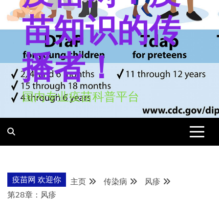
苗知识的传
播者！
国内专业疫苗科普平台
疫苗网 欢迎你
主页
传染病
风疹
第28章：风疹