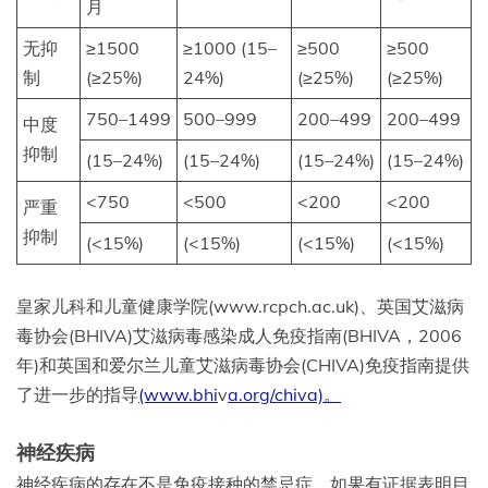
月
无抑
≥1500
≥1000 (15–
≥500
≥500
制
(≥25%)
24%)
(≥25%)
(≥25%)
750–1499
500–999
200–499
200–499
中度
抑制
(15–24%)
(15–24%)
(15–24%)
(15–24%)
<750
<500
<200
<200
严重
抑制
(<15%)
(<15%)
(<15%)
(<15%)
皇家儿科和儿童健康学院(www.rcpch.ac.uk)、英国艾滋病
毒协会(BHIVA)艾滋病毒感染成人免疫指南(BHIVA，2006
年)和英国和爱尔兰儿童艾滋病毒协会(CHIVA)免疫指南提供
了进一步的指导
(www.bhi
v
a.org/chiva)。
神经疾病
神经疾病的存在不是免疫接种的禁忌症。如果有证据表明目