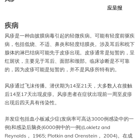
应呈报
疾病
风疹是一种由披膜病毒引起的轻微疾病。可能有轻度前驱疾
病，包括低烧、不适、鼻炎和轻度结膜炎。涉及耳后和枕下
腺体的淋巴结病可能先于皮疹出现。皮疹通常是短暂的，呈
红斑状，主要见于耳后、面部和颈部。临床诊断是不可靠
的，因为皮疹可能是短暂的，并不是风疹所特有的。
风疹通过飞沫传播。潜伏期为14至21天，大多数人在接触
后14至17天出现皮疹。风疹患者在症状出现前一周至皮疹
出现后四天具有传染性。
并发症包括血小板减少症(发病率可高达3000例感染中的一
例)和感染后脑炎(6000例中的一例)(Lokletz and
Reynolds， 1965; Plotkin and Orenstein， 2004)。在成