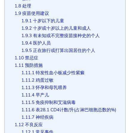
1.8
处理
1.9
疫苗使用建议
1.9.1
十岁以下的儿童
1.9.2
十岁或十岁以上的儿童和成人
1.9.3
有未知或不完整疫苗接种史的个人
1.9.4
医护人员
1.9.5
正在旅行或打算出国居住的个人
1.10
禁忌症
1.11
预防措施
1.11.1
特发性血小板减少性紫癜
1.11.2
鸡蛋过敏
1.11.3
怀孕和母乳喂养
1.11.4
早产儿
1.11.5
免疫抑制和艾滋病毒
1.11.6
表28.1 CD4计数/升(占淋巴细胞总数的%)
1.11.7
神经疾病
1.12
不良反应
1.12.1
常见事件