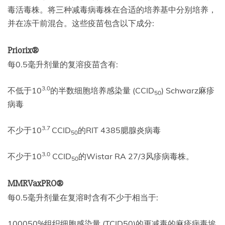
毒活毒株。将三种减毒病毒株在合适的培养基中分别培养，
并在冻干前混合。这些疫苗包含以下成分:
Priorix®
每0.5毫升剂量的复溶疫苗含有:
3.0
不低于10
的半数细胞培养感染量 (CCID
) Schwarz麻疹
50
病毒
3.7
不少于10
CCID
的RIT 4385腮腺炎病毒
50
3.0
不少于10
CCID
的Wistar RA 27/3风疹病毒株。
50
MMRVaxPRO®
每0.5毫升剂量在复溶时含有不少于相当于:
100050%组织细胞感染量 (TCID50)的更减毒的麻疹病毒埃