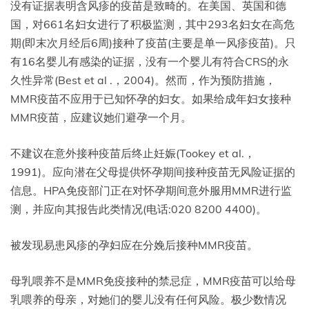
没有证据表明含风疹的疫苗是致畸的。在美国、英国和德
国，对661名妇女进行了积极监测，其中293名妇女在高危
期(即末次月经后6周)接种了疫苗(主要是单一风疹疫苗)。只
有16名婴儿有感染的证据，没有一个婴儿有符合CRS的永
久性异常(Best et al .，2004)。然而，作为预防措施，
MMR疫苗不应用于已知怀孕的妇女。如果给成年妇女接种
MMR疫苗，应建议她们避孕一个月。
不建议在意外接种疫苗后终止妊娠(Tookey et al.，
1991)。应向潜在父母提供怀孕期间接种疫苗无风险证据的
信息。HPA免疫部门正在对怀孕期间意外服用MMR进行监
测，并应向其报告此类情况(电话:020 8200 4400)。
被发现易患风疹的孕妇应在分娩后接种MMR疫苗。
母乳喂养不是MMR免疫接种的禁忌症，MMR疫苗可以给母
乳喂养的母亲，对她们的婴儿没有任何风险。极少数情况