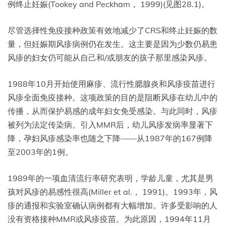
例终止妊娠(Tookey and Peckham， 1999)(见图28.1)。
尽管选择性免疫接种政策有效地减少了CRS和终止妊娠的数
量，但妊娠期风疹病例仍在发生。这主要是因为少数仍易患
风疹的妇女仍可能从自己和/或朋友的孩子那里感染风疹。
1988年10月开始使用麻疹、流行性腮腺炎和风疹疫苗进行
风疹全面免疫接种。这项政策的目的是阻断风疹在幼儿中的
传播，从而保护易感的成年妇女免受感染。与此同时，风疹
被列为法定传染病。引入MMR后，幼儿风疹发病率显著下
降，孕妇风疹感染率也随之下降——从1987年的167例降
至2003年的1例。
1989年的一项血清流行率研究表明，学龄儿童，尤其是男
孩对风疹的易感性很高(Miller et al.， 1991)。1993年，风
疹的通报和实验室确认病例都有大幅增加。许多受影响的人
没有资格接种MMR或风疹疫苗。为此原因，1994年11月