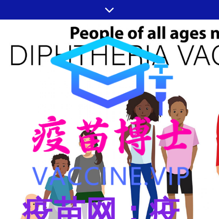
跳
至
内
容
疫苗网：疫