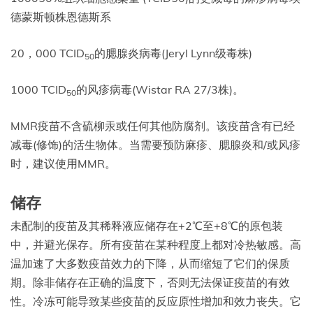
德蒙斯顿株恩德斯系
20，000 TCID
的腮腺炎病毒(Jeryl Lynn级毒株)
50
1000 TCID
的风疹病毒(Wistar RA 27/3株)。
50
MMR疫苗不含硫柳汞或任何其他防腐剂。该疫苗含有已经
减毒(修饰)的活生物体。当需要预防麻疹、腮腺炎和/或风疹
时，建议使用MMR。
储存
未配制的疫苗及其稀释液应储存在+2℃至+8℃的原包装
中，并避光保存。所有疫苗在某种程度上都对冷热敏感。高
温加速了大多数疫苗效力的下降，从而缩短了它们的保质
期。除非储存在正确的温度下，否则无法保证疫苗的有效
性。冷冻可能导致某些疫苗的反应原性增加和效力丧失。它