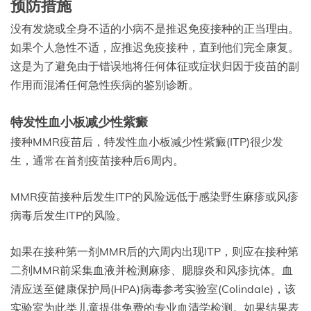
预防措施
没有发烧或全身不适的小病不是推迟免疫接种的正当理由。
如果个人急性不适，应推迟免疫接种，直到他们完全康复。
这是为了避免由于错误地将任何体征或症状归因于疫苗的副
作用而混淆任何急性疾病的鉴别诊断。
特发性血小板减少性紫癜
接种MMR疫苗后，特发性血小板减少性紫癜(ITP)很少发
生，通常在首剂疫苗接种后6周内。
MMR疫苗接种后发生ITP的风险远低于感染野生麻疹或风疹
病毒后发生ITP的风险。
如果在接种第一剂MMR后的六周内出现ITP，则应在接种第
二剂MMR前采集血液并检测麻疹、腮腺炎和风疹抗体。血
清应送至健康保护局(HPA)病毒参考实验室(Colindale)，该
实验室为此类儿童提供免费的专业血清学检测。如果结果表