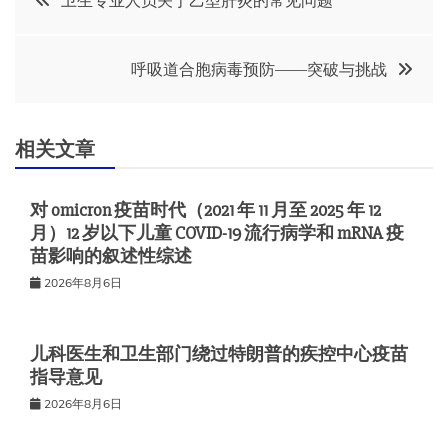
卫生专业人员关于乙型肝炎的常见问题
章
呼吸道合胞病毒预防——突破与挑战
导
航
相关文章
对 omicron 疫苗时代（2021 年 11 月至 2025 年 12
月）12 岁以下儿童 COVID-19 流行病学和 mRNA 疫
苗影响的叙述性综述
2026年8月6日
儿科医生和卫生部门绕过特朗普的疾控中心疫苗
指导意见
2026年8月6日