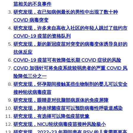
苗相关的不良事件
研究发现，在已知病例最长的男性中出现了数十种
COVID 病毒突变
研究发现，许多来自高收入社区的年轻人跳过了纽约市
COVID-19 疫苗的资格队列
研究发现，新的新冠疫苗对突变的病毒变体诱导良好的
抗体反应
COVID-19 疫苗可有效降低长期 COVID 症状的风险
COVID 加强针可将免疫系统较弱患者的严重 COVID 风
险降低三分之一
研究发现，怀孕期间接触某些生物制剂的婴儿可以安全
接种轮状病毒疫苗
研究发现，眼睛是对抗脑部病原体的免疫屏障
研究发现，肺炎球菌疫苗可以预防病毒性呼吸道感染
研究发现，有选择可以降低疫苗犹豫
研究发现，NICU轮状病毒疫苗接种风险极小
研究发现，2022-23 年期间患有 RSV 的儿童需要更高