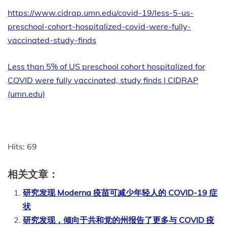
https://www.cidrap.umn.edu/covid-19/less-5-us-
preschool-cohort-hospitalized-covid-were-fully-
vaccinated-study-finds
Less than 5% of US preschool cohort hospitalized for
COVID were fully vaccinated, study finds | CIDRAP
(umn.edu)
Hits: 69
相关文章：
研究发现 Moderna 疫苗可减少年轻人的 COVID-19 症
状
研究发现，倾向于共和党的州报告了更多与 COVID 疫