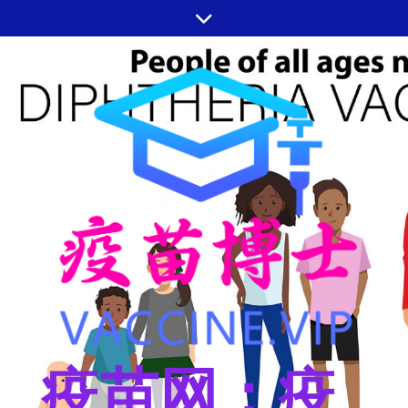
跳
至
内
容
疫苗网：疫