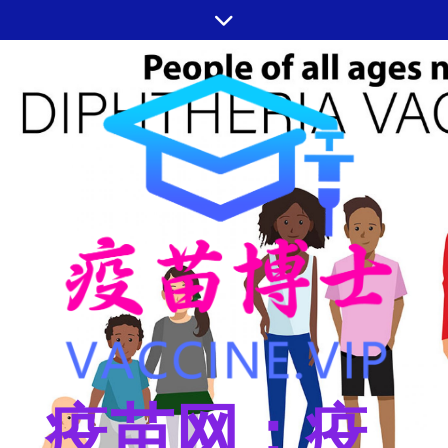
跳
至
内
容
疫苗网：疫