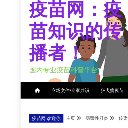
疫苗网：疫
苗知识的传
播者！
国内专业疫苗科普平台
立场文件/专家共识
狂犬病疫苗
主页
病毒性肝炎
传染
疫苗网 欢迎你