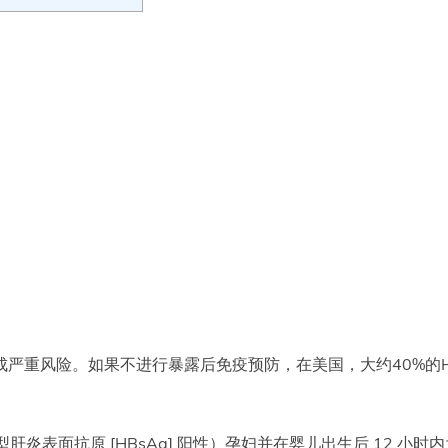
成严重风险。如果不进行暴露后免疫预防，在美国，大约40%的H
乙型肝炎表面抗原 [HBsAg] 阳性）孕妇并在婴儿出生后 12