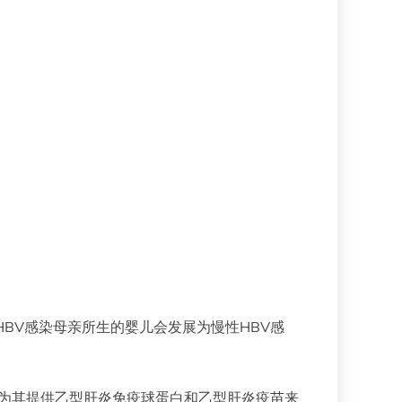
BV感染母亲所生的婴儿会发展为慢性HBV感
 小时内为其提供乙型肝炎免疫球蛋白和乙型肝炎疫苗来