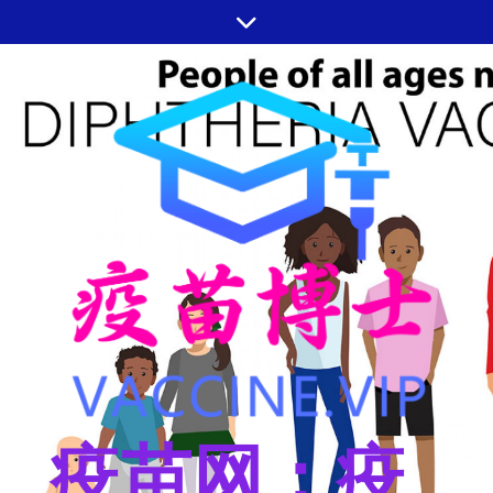
跳
至
内
容
疫苗网：疫