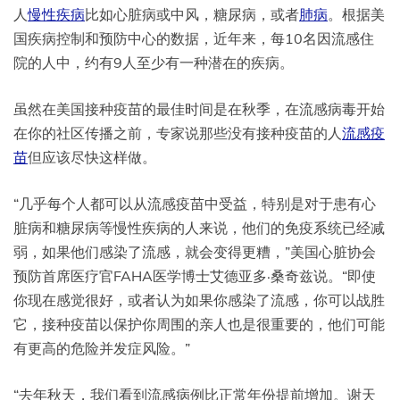
人
慢性疾病
比如心脏病或中风，糖尿病，或者
肺病
。根据美
国疾病控制和预防中心的数据，近年来，每10名因流感住
院的人中，约有9人至少有一种潜在的疾病。
虽然在美国接种疫苗的最佳时间是在秋季，在流感病毒开始
在你的社区传播之前，专家说那些没有接种疫苗的人
流感疫
苗
但应该尽快这样做。
“几乎每个人都可以从流感疫苗中受益，特别是对于患有心
脏病和糖尿病等慢性疾病的人来说，他们的免疫系统已经减
弱，如果他们感染了流感，就会变得更糟，”美国心脏协会
预防首席医疗官FAHA医学博士艾德亚多·桑奇兹说。“即使
你现在感觉很好，或者认为如果你感染了流感，你可以战胜
它，接种疫苗以保护你周围的亲人也是很重要的，他们可能
有更高的危险并发症风险。”
“去年秋天，我们看到流感病例比正常年份提前增加。谢天