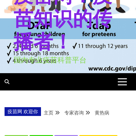
苗知识的传
播者！
国内专业疫苗科普平台
疫苗网 欢迎你
主页
专家咨询
黄热病