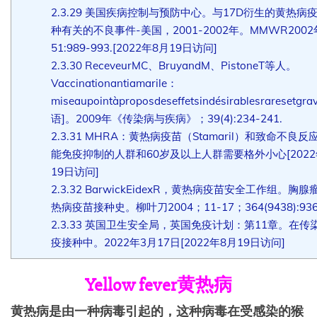
2.3.29
美国疾病控制与预防中心。与17D衍生的黄热病
种有关的不良事件-美国，2001-2002年。MMWR200
51:989-993.[2022年8月19日访问]
2.3.30
ReceveurMC、BruyandM、PistoneT等人。
Vaccinationantiamarile：
miseaupointàproposdeseffetsindésirablesraresetgra
语]。2009年《传染病与疾病》；39(4):234-241.
2.3.31
MHRA：黄热病疫苗（Stamaril）和致命不良反
能免疫抑制的人群和60岁及以上人群需要格外小心[2022
19日访问]
2.3.32
BarwickEidexR，黄热病疫苗安全工作组。胸腺
热病疫苗接种史。柳叶刀2004；11-17；364(9438):936
2.3.33
英国卫生安全局，英国免疫计划：第11章。在传
疫接种中。2022年3月17日[2022年8月19日访问]
Yellow fever黄热病
黄热病是由一种病毒引起的，这种病毒在受感染的猴