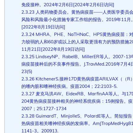
免疫接种。2024年2月6日[2024年2月6日访问]
2.3.23
人类药物委员会。黄热病疫苗——人类医学委员
风险和风险最小化措施专家工作组的报告。2019年11月
[2022年8月19日访问]
2.3.24
MHRA、PHE、NaTHNaC、HPS黄热病疫苗：
力较弱的人和60岁或以上的人采取更强有力的预防措施20
11月21日[2022年8月19日访问]
2.3.25
LindseyNP、RabeIB、MillerER等人。2007-1
病疫苗接种后的不良事件报告。J.TravMed.2016年7月4
23(5)
2.3.26
KitchenerS.接种17D黄热病疫苗ARILVAX（（
的嗜内脏和嗜神经疾病。疫苗2004；22:2103-5.
2.3.27
麦克马洪AW。EidexRB、MarfinAA等人。与17
204黄热病疫苗接种相关的神经系统疾病：15例报告。疫
2007；25:1727-1734
2.3.28
GuimardT、MinjolleS、PolardE等人。简短报
热病疫苗相关嗜神经疾病的发病率。AmJTropMedHyg8
1141-3。200913.