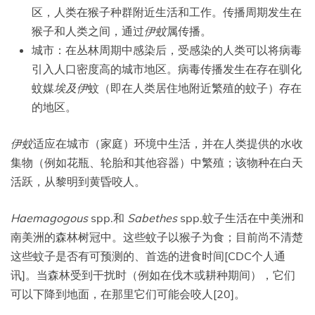
区，人类在猴子种群附近生活和工作。传播周期发生在
猴子和人类之间，通过
伊蚊
属传播。
城市：在丛林周期中感染后，受感染的人类可以将病毒
引入人口密度高的城市地区。病毒传播发生在存在驯化
蚊媒
埃及伊
蚊（即在人类居住地附近繁殖的蚊子）存在
的地区。
伊蚊
适应在城市（家庭）环境中生活，并在人类提供的水收
集物（例如花瓶、轮胎和其他容器）中繁殖；该物种在白天
活跃，从黎明到黄昏咬人。
Haemagogous
spp.和
Sabethes
spp.蚊子生活在中美洲和
南美洲的森林树冠中。这些蚊子以猴子为食；目前尚不清楚
这些蚊子是否有可预测的、首选的进食时间[CDC个人通
讯]。当森林受到干扰时（例如在伐木或耕种期间），它们
可以下降到地面，在那里它们可能会咬人[20]。