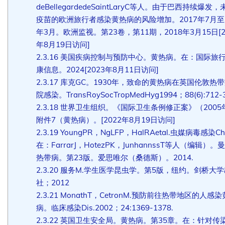
deBellegardedeSaintLaryC等人。由于巴西持续爆发
疫苗的欧洲旅行者感染黄热病的风险增加。2017年7月至2
年3月。欧洲监视。第23卷，第11期，2018年3月15日[2
年8月19日访问]
2.3.16
美国疾病控制与预防中心。黄热病。在：国际旅
康信息。2024[2023年8月11日访问]
2.3.17
库克GC。1930年，致命的黄热病在英国伦敦热
院感染。TransRoySocTropMedHyg1994；88(6):712-3
2.3.18
世界卫生组织。《国际卫生条例修正案》（2005
附件7（黄热病）。[2022年8月19日访问]
2.3.19
YoungPR，NgLFP，HalRAetal.虫媒病毒感染Ch
在：FarrarJ，HotezPK，JunhannssT等人（编辑）。
热带病。第23版。爱思唯尔（桑德斯）。2014.
2.3.20
服务M.学生医学昆虫学。第5版，纽约。剑桥大学
社；2012
2.3.21
MonathT，CetronM.预防前往热带地区的人感染
病。临床感染Dis.2002；24:1369-1378.
2.3.22
英国卫生安全局。黄热病。第35章。在：针对传