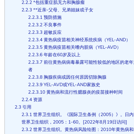
2.2.2
*包括重症肌无力和胸腺瘤
2.2.3
**近亲-父母、兄弟姐妹或子女
2.2.3.1
预防措施
2.2.3.2
不良事件
2.2.3.3
超敏反应
2.2.3.4
黄热病疫苗相关神经系统疾病（YEL-AND）
2.2.3.5
黄热病疫苗相关嗜内脏病（YEL-AVD）
2.2.3.6
年龄在60岁及以上
2.2.3.7
前往黄热病病毒暴露可能性较低的地区的老年
者
2.2.3.8
胸腺疾病或因任何原因切除胸腺
2.2.3.9
YEL-AVD或YEL-AND家族史
2.2.3.10
黄热病和流行性腮腺炎的疫苗接种时间
2.2.4
资源
2.3
引用
2.3.1
世界卫生组织。《国际卫生条例（2005）》。日
世界卫生组织，2005：1-60。[2022年8月19日访问]
2.3.2
世界卫生组织。黄热病风险绘图：2010年黄热病