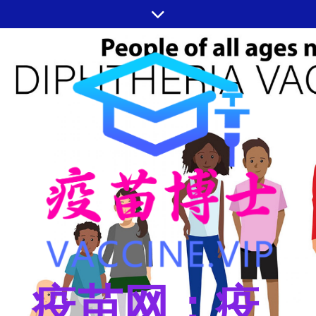
跳
至
内
容
疫苗网：疫