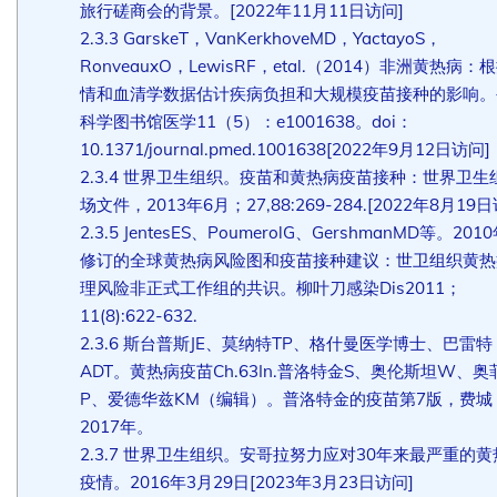
旅行磋商会的背景。[2022年11月11日访问]
2.3.3
GarskeT，VanKerkhoveMD，YactayoS，
RonveauxO，LewisRF，etal.（2014）非洲黄热病：
情和血清学数据估计疾病负担和大规模疫苗接种的影响。
科学图书馆医学11（5）：e1001638。doi：
10.1371/journal.pmed.1001638[2022年9月12日访问]
2.3.4
世界卫生组织。疫苗和黄热病疫苗接种：世界卫生
场文件，2013年6月；27,88:269-284.[2022年8月19
2.3.5
JentesES、PoumerolG、GershmanMD等。201
修订的全球黄热病风险图和疫苗接种建议：世卫组织黄热
理风险非正式工作组的共识。柳叶刀感染Dis2011；
11(8):622-632.
2.3.6
斯台普斯JE、莫纳特TP、格什曼医学博士、巴雷特
ADT。黄热病疫苗Ch.63In.普洛特金S、奥伦斯坦W、奥
P、爱德华兹KM（编辑）。普洛特金的疫苗第7版，费城
2017年。
2.3.7
世界卫生组织。安哥拉努力应对30年来最严重的黄
疫情。2016年3月29日[2023年3月23日访问]