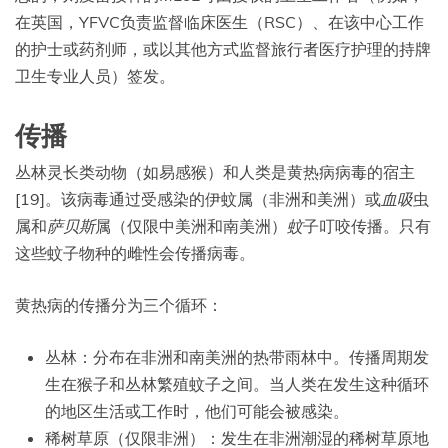
在英国，YFVC负责监督临床医生（RSC）、在该中心工作
的护士或药剂师，或以其他方式监督旅行者医疗护理的持牌
卫生专业人员）签发。
传播
丛林灵长类动物（如易感猴）和人类是黄热病病毒的宿主
[19]。该病毒通过受感染的伊蚊属（非洲和美洲）或
血吸
虫
属和
萨贝斯
属（仅限中美洲和南美洲）
蚊
子叮咬传播。只有
这些蚊子物种的雌性会传播病毒。
黄热病的传播分为三个循环：
丛林：分布在非洲和南美洲的热带雨林中。传播周期发
生在猴子和丛林繁殖蚊子之间。当人类在发生这种循环
的地区生活或工作时，他们可能会被感染。
稀树草原（仅限非洲）：发生在非洲潮湿的稀树草原地