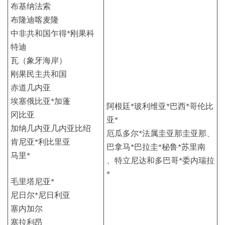
布基纳法索
布隆迪喀麦隆
中非共和国乍得*刚果科
特迪
瓦（象牙海岸）
刚果民主共和国
赤道几内亚
埃塞俄比亚*加蓬
阿根廷*玻利维亚*巴西*哥伦比
冈比亚
亚*
加纳几内亚几内亚比绍
厄瓜多尔*法属圭亚那圭亚那、
肯尼亚*利比里亚
巴拿马*巴拉圭*秘鲁*苏里南
马里*
、特立尼达和多巴哥*委内瑞拉
*
毛里塔尼亚*
尼日尔*尼日利亚
塞内加尔
塞拉利昂