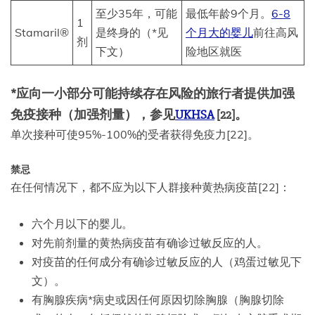
至少35年，可能
最低年龄9个月。
6-8
1
Stamaril®
是终身的（*见
个月大的婴儿
前往高风
剂
下文）
险地区就医
*应向一小部分可能持续存在风险的旅行者提供加强
免疫接种（加强剂量），参见
UKHSA
[22]。
单次接种可使95%-100%的受者获得免疫力[22]。
禁忌
在任何情况下，都不应为以下人群接种黄热病疫苗[22]：
六个月以下的婴儿。
对先前剂量的黄热病疫苗有确诊过敏反应的人。
对疫苗的任何成分有确诊过敏反应的人（鸡蛋过敏见下
文）。
有胸腺疾病*病史或因任何原因切除胸腺（胸腺切除