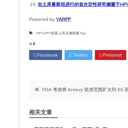
在土库曼斯坦进行的首次定性研究侧重于HP
Powered by
YARPP
.
HPV
,
HPV疫苗
,
人乳头瘤病毒 hpv
分享
Facebook
Twitter
Pinterest
文
FDA 考虑将 Arexvy 批准范围扩大到 50 
章
相关文章
导