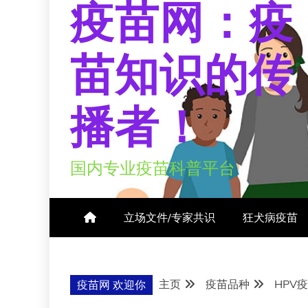
疫苗网：疫
苗知识的传
播者！
国内专业疫苗科普平台
立场文件/专家共识
狂犬病疫苗
主页
疫苗品种
HPV
疫苗网 欢迎你