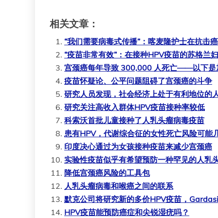
相关文章：
“我们需要病毒式传播”：喀麦隆护士在抗击
“疫苗非常有效”：在接种HPV疫苗的苏格兰
宫颈癌每年导致 300,000 人死亡——以
疫苗怀疑论、公平问题阻碍了宫颈癌的斗争
研究人员发现，社会经济上处于有利地位的人
研究关注高收入群体HPV疫苗接种率较低
科索沃首批儿童接种了人乳头瘤病毒疫苗
患有HPV，代谢综合征的女性死亡风险可能
印度决心通过为女孩接种疫苗来减少宫颈癌
实验性疫苗似乎有希望预防一种罕见的人乳
降低宫颈癌风险的工具包
人乳头瘤病毒和喉癌之间的联系
默克公司将研究新的多价HPV疫苗，Gardasi
HPV疫苗能预防癌症和尖锐湿疣吗？