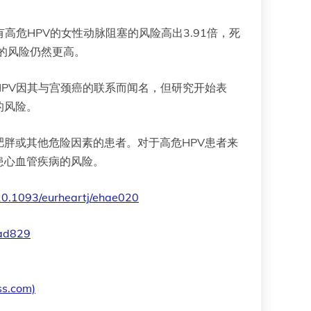
危HPV的女性动脉阻塞的风险高出3.91倍，死
的风险仍然更高。
PV因其与宫颈癌的联系而闻名，但研究开始表
的风险。
肥胖或其他危险因素的患者。对于高危HPV患者来
患心血管疾病的风险。
0.1093/eurheartj/ehae020
had829
ss.com)