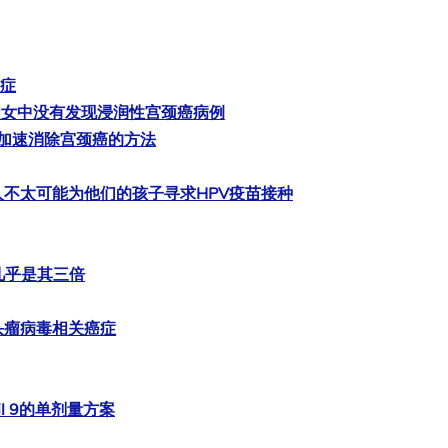
癌症
妇女中没有发现浸润性宫颈癌病例
下是加速消除宫颈癌的方法
不太可能为他们的孩子寻求HPV疫苗接种
几乎是其三倍
头瘤病毒相关癌症
l 9的单剂量方案