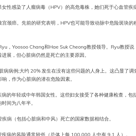
果女性感染了人瘤病毒（HPV）的高危毒株，她们死于心血管疾
致宫颈癌。先前的研究表明，HPV也可能导致动脉中危险斑块的
u，Yoosoo Chang和Hae Suk Cheong教授领导。R
着进展，但心脏病仍然是死亡的主要原因。
脏病病例;大约 20% 发生在没有这些问题的人身上。这凸显了
影响，作为心脏病的潜在危险因素。
管疾病的年轻或中年韩国女性。这些妇女接受了各种健康检查，包
均时间为八年半。
管疾病（包括心脏病和中风）死亡的国家数据相结合。
的风险通常较低（总体上每 100,000 人中有 9.1 人）。