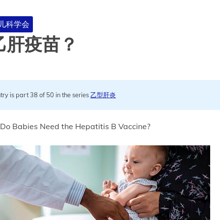
国儿科学会
乙肝疫苗？
try is part 38 of 50 in the series
乙型肝炎
Do Babies Need the Hepatitis B Vaccine?