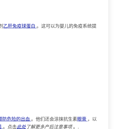
剂
乙肝免疫球蛋白
。这可以为婴儿的免疫系统提
以预防危险的出血
。他们还会涂抹抗生素
眼膏
，以
苗
。点击
此处
了解更多产后注意事项
。
.