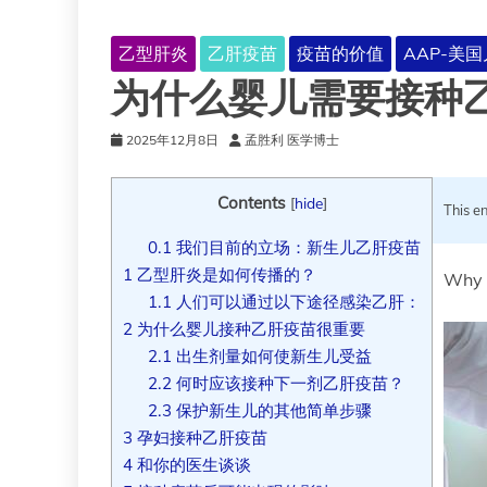
乙型肝炎
乙肝疫苗
疫苗的价值
AAP-美
为什么婴儿需要接种
2025年12月8日
孟胜利 医学博士
Contents
[
hide
]
This en
0.1
我们目前的立场：新生儿乙肝疫苗
1
乙型肝炎是如何传播的？
Why 
1.1
人们可以通过以下途径感染乙肝：
2
为什么婴儿接种乙肝疫苗很重要
2.1
出生剂量如何使新生儿受益
2.2
何时应该接种下一剂乙肝疫苗？
2.3
保护新生儿的其他简单步骤
3
孕妇接种乙肝疫苗
4
和你的医生谈谈