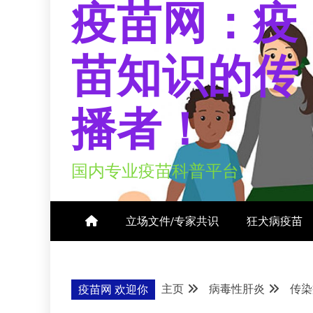
疫苗网：疫
苗知识的传
播者！
国内专业疫苗科普平台
立场文件/专家共识
狂犬病疫苗
主页
病毒性肝炎
传染
疫苗网 欢迎你