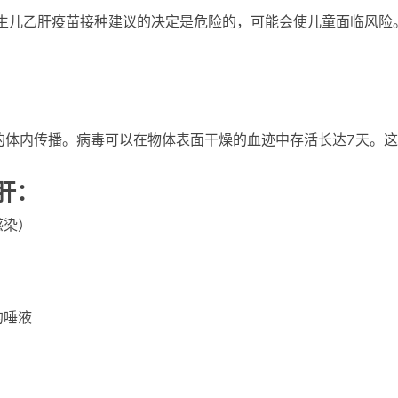
弱新生儿乙肝疫苗接种建议的决定是危险的，可能会使儿童面临风险。
。
？
的体内传播。病毒可以在物体表面干燥的血迹中存活长达7天。
肝：
感染）
的唾液