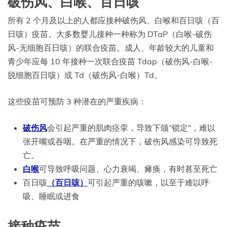
破伤风、白喉、百日咳
所有 2 个月及以上的人都应接种破伤风、白喉和百日咳（百
日咳）疫苗。大多数婴儿接种一种称为 DTaP（白喉-破伤
风-无细胞百日咳）的联合疫苗。成人、年龄较大的儿童和
青少年应每 10 年接种一次联合疫苗 Tdap（破伤风-白喉-
脱细胞百日咳）或 Td（破伤风-白喉）Td。
这些疫苗可预防 3 种潜在的严重疾病：
破伤风
会引起严重的肌肉痉挛，导致下颌“锁定”，难以
张开嘴或吞咽。在严重的情况下，破伤风感染可导致死
亡。
白喉
可导致呼吸问题、心力衰竭、瘫痪，有时甚至死亡
百日咳
（百日咳）
可引起严重的咳嗽，以至于难以呼
吸、睡眠或进食