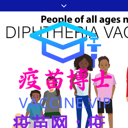
跳
至
内
容
疫苗网：疫