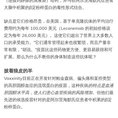
（连接到静脉的滴液袋）给药，并与在阿尔茨海默氏症患者
大脑中积聚的β淀粉样蛋白的毒性形式结合。
缺点是它们价格昂贵，在美国，基于单克隆抗体的平均治疗
费用约为每年 100,000 美元（Lecanemab 的初始价格设
定为每年 26,000 美元）。这使它们超出了世界上大多数人
口的承受能力。“它们通常管理起来也很繁琐，而且产量非
常有限，”胡说。“疫苗比这些药物更方便、更容易获得和可
扩展。那么为什么不教你的身体制造这些抗体呢？
披着狼皮的羊
Vaxxinity目前正在开发针对帕金森病、偏头痛和某些类型
的高胆固醇血症的流氓蛋白的疫苗，这种疾病
的特点是血液
胆固醇水平高，使人们患心血管疾病的风险增加
。但他们最
先进的候选疫苗针对的是阿尔茨海默氏症患者中积累的β淀
粉样蛋白。