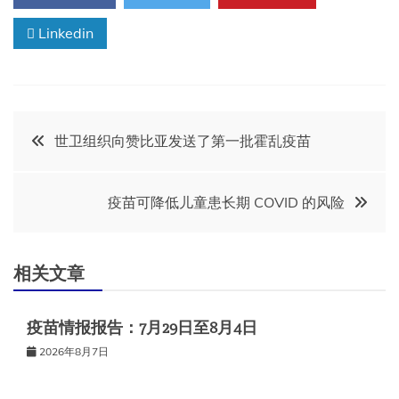
Linkedin
文
世卫组织向赞比亚发送了第一批霍乱疫苗
章
疫苗可降低儿童患长期 COVID 的风险
导
航
相关文章
疫苗情报报告：7月29日至8月4日
2026年8月7日