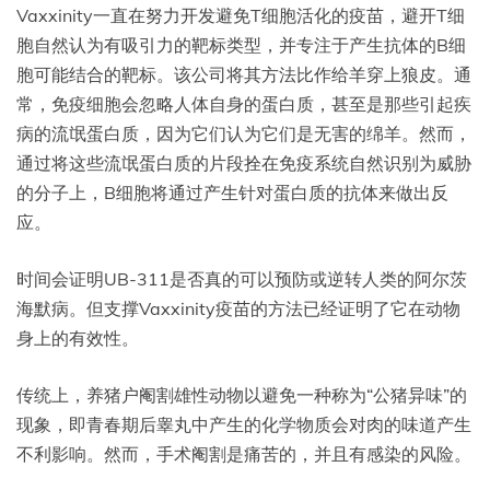
Vaxxinity一直在努力开发避免T细胞活化的疫苗，避开T细
胞自然认为有吸引力的靶标类型，并专注于产生抗体的B细
胞可能结合的靶标。该公司将其方法比作给羊穿上狼皮。通
常，免疫细胞会忽略人体自身的蛋白质，甚至是那些引起疾
病的流氓蛋白质，因为它们认为它们是无害的绵羊。然而，
通过将这些流氓蛋白质的片段拴在免疫系统自然识别为威胁
的分子上，B细胞将通过产生针对蛋白质的抗体来做出反
应。
时间会证明UB-311是否真的可以预防或逆转人类的阿尔茨
海默病。但支撑Vaxxinity疫苗的方法已经证明了它在动物
身上的有效性。
传统上，养猪户阉割雄性动物以避免一种称为“公猪异味”的
现象，即青春期后睾丸中产生的化学物质会对肉的味道产生
不利影响。然而，手术阉割是痛苦的，并且有感染的风险。