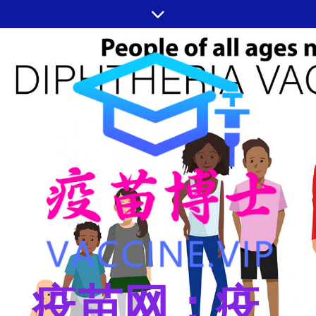
跳
至
内
容
疫苗网：疫