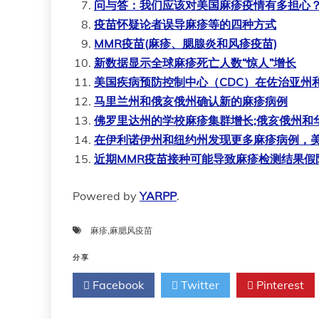
问与答：我们应该对美国麻疹疫情有多担心
疫苗怀疑论者误导麻疹等的四种方式
MMR疫苗(麻疹、腮腺炎和风疹疫苗)
新数据显示全球麻疹死亡人数“惊人”增长
美国疾病预防控制中心（CDC）在佐治亚州
马里兰州和俄亥俄州确认新的麻疹病例
佛罗里达州的学校麻疹集群增长;俄亥俄州和
在伊利诺伊州和纽约州发现更多麻疹病例，美
近期MMR疫苗接种可能导致麻疹检测结果假
Powered by
YARPP
.
麻疹
,
麻腮风疫苗
分享
Facebook
Twitter
Pinterest