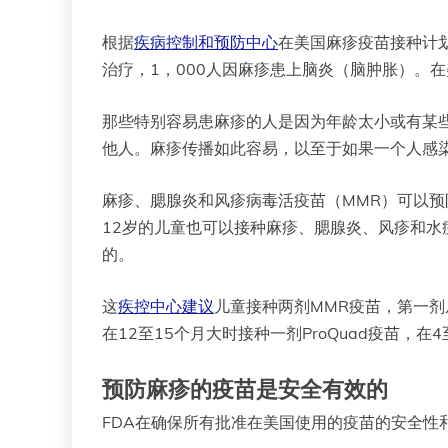
根据
疾病控制和预防中心
在美国麻疹疫苗接种计划于
治疗，1，000人因麻疹患上脑炎（脑肿胀）。
那些特别容易患麻疹的人是因为年龄太小或有某
他人。麻疹传播如此容易，以至于如果一个人感染
麻疹、腮腺炎和风疹病毒活疫苗（MMR）可以预防麻疹
12岁的儿童也可以接种麻疹、腮腺炎、风疹和水痘
的。
这
疾控中心建议
儿童接种两剂MMR疫苗，第一剂从
在12至15个月大时接种一剂ProQuad疫苗，
预防麻疹的疫苗是安全有效的
FDA在确保所有批准在美国使用的疫苗的安全性