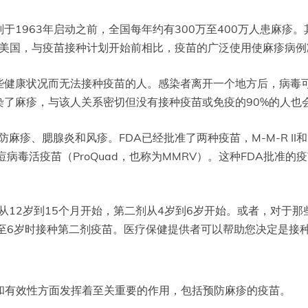
1963年启动之前，全国每年约有300万至400万人患麻疹。其
在美国，与疫苗接种计划开始前相比，疫苗的广泛使用使麻疹病例
些健康状况而无法接种疫苗的人。感染者离开一个地方后，病毒
了麻疹，与该人关系密切但没有接种疫苗或免疫的90%的人也
、腮腺炎和风疹。FDA已经批准了两种疫苗，M-M-R II和Pr
病毒活疫苗（ProQuad，也称为MMRV）。这种FDA批准
12岁到15个月开始，第二剂从4岁到6岁开始。或者，对于那些接
在4至6岁时接种第二剂疫苗。医疗保健提供者可以帮助您决定是接种M
和有效性方面发挥着至关重要的作用，包括预防麻疹的疫苗。