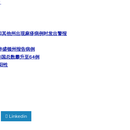
？
和其他州出现麻疹病例时发出警报
华盛顿州报告病例
国总数攀升至64例
阳性
Linkedin