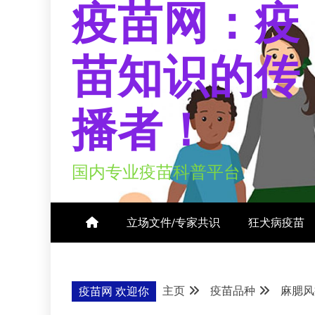
疫苗网：疫
苗知识的传
播者！
国内专业疫苗科普平台
立场文件/专家共识
狂犬病疫苗
主页
疫苗品种
麻腮风
疫苗网 欢迎你