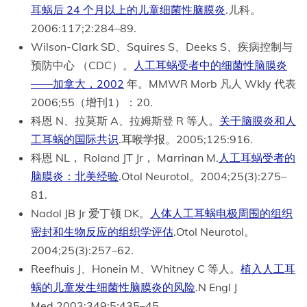
耳蜗后 24 个月以上的儿童细菌性脑膜炎
.儿科。
2006:117;2:284–89.
Wilson-Clark SD、Squires S、Deeks S、疾病控制与
预防中心 （CDC）。
人工耳蜗受者中的细菌性脑膜炎
——加拿大，2002
年。MMWR Morb 凡人 Wkly 代表
2006;55（增刊1）：20.
科恩 N、拉莫斯 A、拉姆斯登 R 等人。
关于脑膜炎和人
工耳蜗的国际共识
.耳喉学报。2005;125:916.
科恩 NL， Roland JT Jr， Marrinan M.
人工耳蜗受者的
脑膜炎：北美经验
.Otol Neurotol。2004;25(3):275–
81.
Nadol JB Jr 爱丁顿 DK。
人体人工耳蜗电极周围的组织
密封和生物反应的组织学评估
.Otol Neurotol。
2004;25(3):257–62.
Reefhuis J、Honein M、Whitney C 等人。
植入人工耳
蜗的儿童发生细菌性脑膜炎的风险
.N Engl J
Med.2003:349;5:435–45.