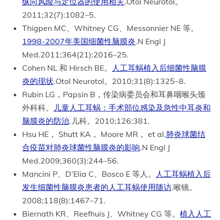
纵向风险与定位器的使用相关
.Otol Neurotol。
2011;32(7):1082–5.
Thigpen MC、Whitney CG、Messonnier NE 等。
1998-2007年美国细菌性脑膜炎
.N Engl J
Med.2011;364(21):2016–25.
Cohen NL 和 Hirsch BE。
人工耳蜗植入后细菌性脑膜
炎的现状
.Otol Neurotol。2010;31(8):1325–8.
Rubin LG，Papsin B，传染病委员会和耳鼻咽喉头颈
外科科。
儿童人工耳蜗：手术部位感染及急性中耳炎和
脑膜炎的防治
.儿科。2010;126:381.
Hsu HE， Shutt KA， Moore MR， et al.
肺炎球菌结
合疫苗对肺炎球菌性脑膜炎的影响
.N Engl J
Med.2009;360(3):244–56.
Mancini P、D’Elia C、Bosco E 等人。
人工耳蜗植入后
发生细菌性脑膜炎患者的人工耳蜗使用随访
.喉镜。
2008;118(8):1467–71.
Biernath KR、Reefhuis J、Whitney CG 等。
植入人工