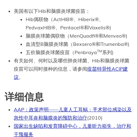
美国有以下Hib和脑膜炎球菌疫苗：
Hib偶联物（ActHIB®、Hiberix®、
PedvaxHIB®、Pentacel®和Vaxelis®)
脑膜炎球菌偶联物（MenQuadfi®和Menveo®)
血清型B脑膜炎球菌（Bexsero®和Trumenba®)
TM
五价脑膜炎球菌疫苗（Penbraya
系列)
有关如何、何时以及哪些肺炎球菌、Hib和脑膜炎球菌
疫苗可以同时接种的信息，请参阅
疫苗特异性ACIP建
议
。
详细信息
AAP：政策声明——儿童人工耳蜗：手术部位感染以及
急性中耳炎和脑膜炎的预防和治疗
(2010)
国家出生缺陷和发育障碍中心，儿童听力损失，治疗和
干预服务