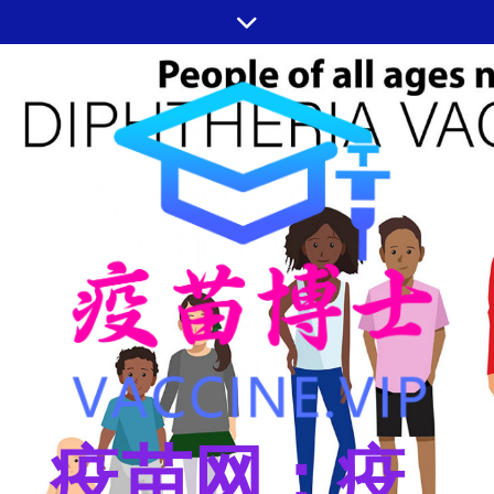
跳
至
内
容
疫苗网：疫