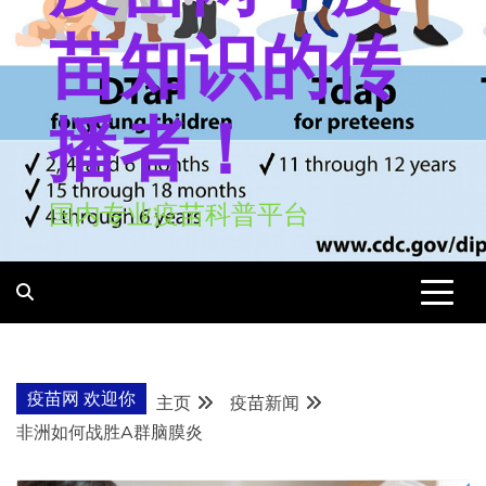
苗知识的传
播者！
国内专业疫苗科普平台
疫苗网 欢迎你
主页
疫苗新闻
非洲如何战胜A群脑膜炎