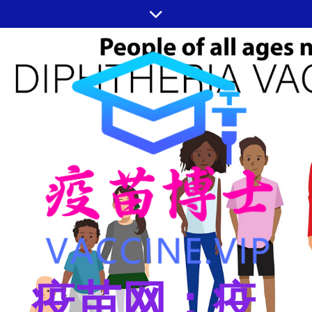
跳
至
内
容
疫苗网：疫