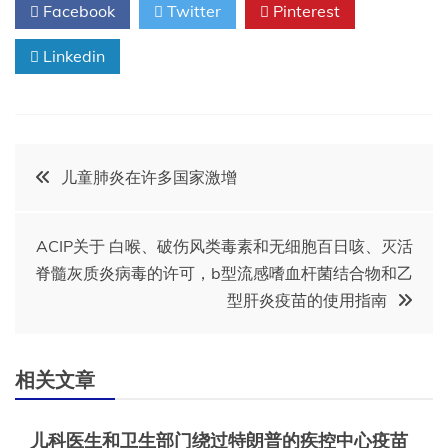
Facebook
Twitter
Pinterest
Linkedin
文
儿童肺炎在许多国家激增
章
ACIP关于 白喉、破伤风类毒素和无细胞百日咳、灭活
导
脊髓灰质炎病毒的许可，b型流感嗜血杆菌结合物和乙
型肝炎疫苗的使用指南
航
相关文章
儿科医生和卫生部门绕过特朗普的疾控中心疫苗