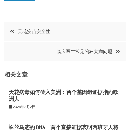
文
天花疫苗安全性
章
临床医生常见的狂犬病问题
导
航
相关文章
天花病毒如何传入美洲：首个基因组证据指向欧
洲人
2026年8月2日
蛛丝马迹的 DNA：首个直接证据表明西班牙人将