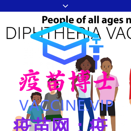
跳
至
内
容
疫苗网：疫